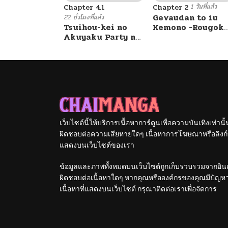
1 วันที่แล้ว
ตอนที่ 82
Chapter 4.1
Chapter 2
Gevaudan to iu
22 ชั่วโมงที่แล้ว
Tsuihou-kei no
Kemono -Rougok
Akuyaku Party no
de Onna wo
ตอนที่ 81
Leader ni Tensei
Musaboru Moto
Shita node, Zamaa
Ningen no
Sareru Mae ni
Saikyou Monster
ตอนที่ 80
Jibun o Tsuihou
wa, Fukushuu no
Shimashita.: Skill
Prison Break wo
o Ubau “Steal” tte
Kuwadateru-
ตอนที่ 79
Akuyakusugiru
kedo Tsuyosugiru
เว็บไซต์นี้ให้บริการเนื้อหาการ์ตูนเพื่อความบันเทิงเท่าน
ตอนที่ 78
ผิดชอบต่อความเสียหายใดๆ เนื้อหาการโฆษณาหรือลิงก์ข
แสดงบนเว็บไซต์ของเรา
ตอนที่ 77
ข้อมูลและภาพทั้งหมดบนเว็บไซต์ถูกเก็บรวบรวมจากอินเท
ผิดชอบต่อเนื้อหาใดๆ หากคุณหรือองค์กรของคุณมีปัญหาใด
เนื้อหาที่แสดงบนเว็บไซต์ กรุณาติดต่อเราเพื่อจัดการ
ตอนที่ 76
ตอนที่ 75