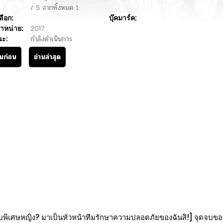
/
5
จากทั้งหมด
1
ลือก:
บุ๊คมาร์ค:
ำหน่าย:
2017
นะ:
กำลังดำเนินการ
านก่อน
อ่านล่าสุด
บพิเศษหญิง? มาเป็นหัวหน้าทีมรักษาความปลอดภัยของฉันสิ!] จุดจบของโ