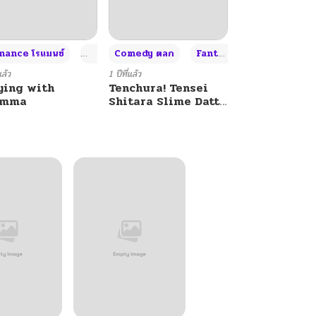
+4
+4
+3
ance โรแมนซ์
Adult ผู้ใหญ่
Comedy ตลก
Fantasy แฟนตาซี
แล้ว
1 ปีที่แล้ว
ying with
Tenchura! Tensei
umma
Shitara Slime Datta
Ken