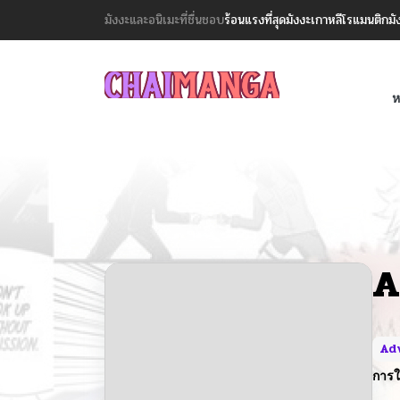
มังงะและอนิเมะที่ชื่นชอบ
ร้อนแรงที่สุด
มังงะเกาหลี
โรแมนติก
มั
ห
A
Ad
การใ