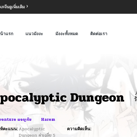
งงะจีน
ดูเพิ่มเติม
น้าแรก
แนวมังงะ
มังงะทั้งหมด
ติดต่อเรา
pocalyptic Dungeon

ว
venture ผจญภัย
Harem
ห้คะแนน:
Apocalyptic
ความคิดเห็น:
Dungeon
ค่าเฉลี่ย
5