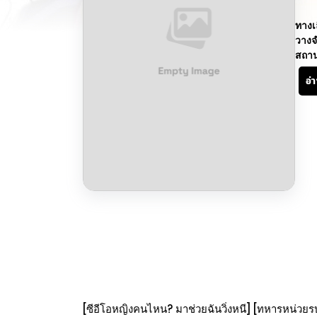
ทางเ
วางจ
สถา
อ่
[ซีอีโอหญิงคนไหน? มาช่วยฉันวิ่งหนี] [ทหารหน่วยร