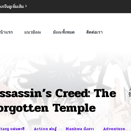
งงะจีน
ดูเพิ่มเติม
น้าแรก
แนวมังงะ
มังงะทั้งหมด
ติดต่อเรา
ssassin’s Creed: The

ว
orgotten Temple
tasy แฟนตาซี
Action ต่อสู้
Manhwa มังฮวา
Adventure ผจญภัย