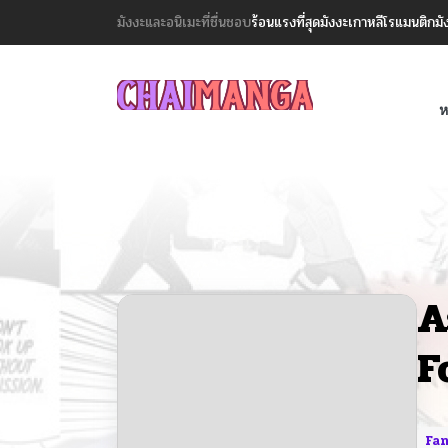
มังงะและอนิเมะที่ชื่นชอบ
ร้อนแรงที่สุด
มังงะเกาหลี
โรแมนติก
มั
ห
A
F
Fan