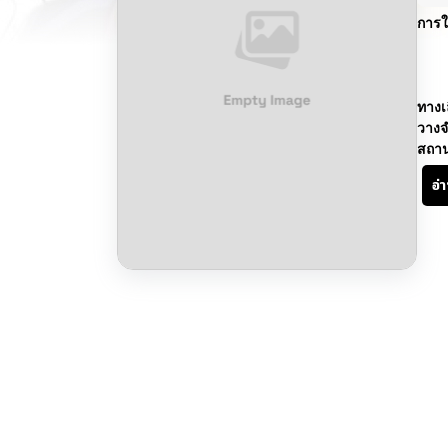
การใ
ทางเ
วางจ
สถา
อ่