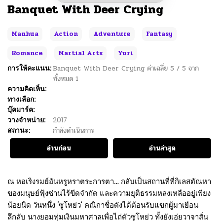
Banquet With Deer Crying
Manhua
Action
Adventure
Fantasy
Romance
Martial Arts
Yuri
การให้คะแนน:
Banquet With Deer Crying
ค่าเฉลี่ย
5
/
5
จาก
ทั้งหมด
1
ความคิดเห็น:
ทางเลือก:
บุ๊คมาร์ค:
วางจำหน่าย:
2017
สถานะ:
กำลังดำเนินการ
อ่านก่อน
อ่านล่าสุด
ณ หอเริงรมย์อันหรูหราตระการตา… กลับเป็นสถานที่ที่กิเลสตัณหา
ของมนุษย์ฟุ้งซ่านไร้ขีดจำกัด และความยุติธรรมหลงเหลืออยู่เพียง
น้อยนิด วันหนึ่ง ‘ซูโหย่ว’ คณิกาชื่อดังได้ต้อนรับแขกผู้มาเยือน
ลึกลับ นางยอมทุ่มเงินมหาศาลเพื่อไถ่ตัวซูโหย่ว ทั้งยังเอ่ยวาจาสั่น