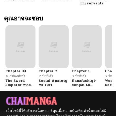
my servants
คุณอาจจะชอบ
Chapter 33
Chapter 7
Chapter 1
Chapt
11 ชั่วโมงที่แล้ว
2 วันที่แล้ว
3 วันที่แล้ว
3 วันที่แ
The Sword
Social Anxiety
Nanafushigi-
Wome
Emperor Who
Vs Yuri
senpai to
Recru
Surpasses His
Tetsujin-kun
Train
Previous Life
Cente
จักรพรรดิเทพดาบ
ผงาดเหนือชาติภพ
เว็บไซต์นี้ให้บริการเนื้อหาการ์ตูนเพื่อความบันเทิงเท่านั้นและไม่มี