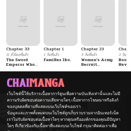
ตอนที่ 135
05/21/2025
ตอนที่ 134
05/16/2025
ตอนที่ 133
05/08/2025
Chapter 33
Chapter 1
Chapter 23
Chapt
ตอนที่ 132
04/30/2025
11 ชั่วโมงที่แล้ว
1 วันที่แล้ว
3 วันที่แล้ว
3 วันที่แ
The Sword
FamiRes Iko.
Women’s Army
Booty
Emperor Who
Recruit
Never
ตอนที่ 131
04/23/2025
Surpasses His
Training
With
Previous Life
Center
Fight
จักรพรรดิเทพดาบ
ผงาดเหนือชาติภพ
ตอนที่ 130
04/17/2025
เว็บไซต์นี้ให้บริการเนื้อหาการ์ตูนเพื่อความบันเทิงเท่านั้นและไม่มี
ตอนที่ 129
ความรับผิดชอบต่อความเสียหายใดๆ เนื้อหาการโฆษณาหรือลิงก์
04/10/2025
ของบุคคลที่สามที่แสดงบนเว็บไซต์ของเรา
ข้อมูลและภาพทั้งหมดบนเว็บไซต์ถูกเก็บรวบรวมจากอินเทอร์เน็ต
ตอนที่ 128
04/02/2025
เราไม่รับผิดชอบต่อเนื้อหาใดๆ หากคุณหรือองค์กรของคุณมีปัญหา
ใดๆ ที่เกี่ยวข้องกับเนื้อหาที่แสดงบนเว็บไซต์ กรุณาติดต่อเราเพื่อ