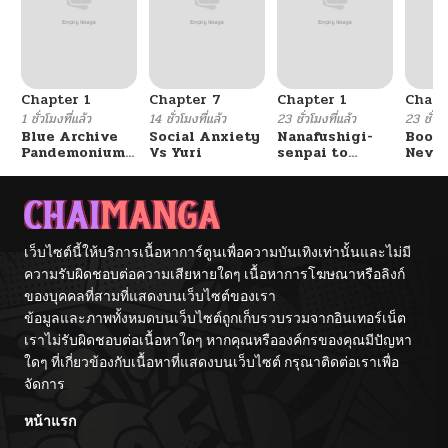
Chapter 1
Chapter 7
Chapter 1
Chapt
1 ชั่วโมงที่แล้ว
14 ชั่วโมงที่แล้ว
23 ชั่วโมงที่แล้ว
23 ชั่วโม
Blue Archive
Social Anxiety
Nanafushigi-
Booty
Pandemonium
Vs Yuri
senpai to
Never
Vacation By
Tetsujin-kun
With
Hayashiya
Fight
เว็บไซต์นี้ให้บริการเนื้อหาการ์ตูนเพื่อความบันเทิงเท่านั้นและไม่มี
ความรับผิดชอบต่อความเสียหายใดๆ เนื้อหาการโฆษณาหรือลิงก์
ของบุคคลที่สามที่แสดงบนเว็บไซต์ของเรา
ข้อมูลและภาพทั้งหมดบนเว็บไซต์ถูกเก็บรวบรวมจากอินเทอร์เน็ต
เราไม่รับผิดชอบต่อเนื้อหาใดๆ หากคุณหรือองค์กรของคุณมีปัญหา
ใดๆ ที่เกี่ยวข้องกับเนื้อหาที่แสดงบนเว็บไซต์ กรุณาติดต่อเราเพื่อ
จัดการ
หน้าแรก