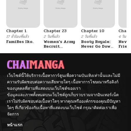
Chapter 1
Chapter 23
Chapter 10
Chapt
17 ชั่วโมงที่แล้ว
2 วันที่แล้ว
2 วันที่แล้ว
4 วันที่แ
FamiRes Iko.
Women’s Army
Booty Royale:
Never
Recruit
Never Go Down
Frien
Training
Without A
Center
Fight!
เว็บไซต์นี้ให้บริการเนื้อหาการ์ตูนเพื่อความบันเทิงเท่านั้นและไม่มี
ความรับผิดชอบต่อความเสียหายใดๆ เนื้อหาการโฆษณาหรือลิงก์
ของบุคคลที่สามที่แสดงบนเว็บไซต์ของเรา
ข้อมูลและภาพทั้งหมดบนเว็บไซต์ถูกเก็บรวบรวมจากอินเทอร์เน็ต
เราไม่รับผิดชอบต่อเนื้อหาใดๆ หากคุณหรือองค์กรของคุณมีปัญหา
ใดๆ ที่เกี่ยวข้องกับเนื้อหาที่แสดงบนเว็บไซต์ กรุณาติดต่อเราเพื่อ
จัดการ
หน้าแรก