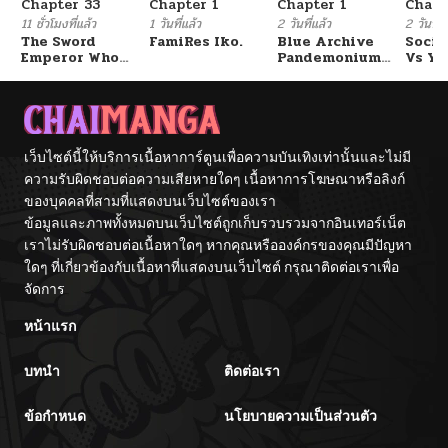
Chapter 33
Chapter 1
Chapter 1
Chapt
11 ชั่วโมงที่แล้ว
1 วันที่แล้ว
2 วันที่แล้ว
2 วันที่แ
The Sword
FamiRes Iko.
Blue Archive
Socia
Emperor Who
Pandemonium
Vs Yu
Surpasses His
Vacation By
Previous Life
Hayashiya
จักรพรรดิเทพดาบ
ผงาดเหนือชาติภพ
เว็บไซต์นี้ให้บริการเนื้อหาการ์ตูนเพื่อความบันเทิงเท่านั้นและไม่มี
ความรับผิดชอบต่อความเสียหายใดๆ เนื้อหาการโฆษณาหรือลิงก์
ของบุคคลที่สามที่แสดงบนเว็บไซต์ของเรา
ข้อมูลและภาพทั้งหมดบนเว็บไซต์ถูกเก็บรวบรวมจากอินเทอร์เน็ต
เราไม่รับผิดชอบต่อเนื้อหาใดๆ หากคุณหรือองค์กรของคุณมีปัญหา
ใดๆ ที่เกี่ยวข้องกับเนื้อหาที่แสดงบนเว็บไซต์ กรุณาติดต่อเราเพื่อ
จัดการ
หน้าแรก
บทนำ
ติดต่อเรา
ข้อกำหนด
นโยบายความเป็นส่วนตัว