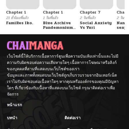
Chapter 1
Chapter 1
Chapter 7
Chapt
21 ชั่วโมงที่แล้ว
1 วันที่แล้ว
2 วันที่แล้ว
2 วันที่แ
FamiRes Iko.
Blue Archive
Social Anxiety
Nanaf
Pandemonium
Vs Yuri
senpa
Vacation By
Tetsu
Hayashiya
เว็บไซต์นี้ให้บริการเนื้อหาการ์ตูนเพื่อความบันเทิงเท่านั้นและไม่มี
ความรับผิดชอบต่อความเสียหายใดๆ เนื้อหาการโฆษณาหรือลิงก์
ของบุคคลที่สามที่แสดงบนเว็บไซต์ของเรา
ข้อมูลและภาพทั้งหมดบนเว็บไซต์ถูกเก็บรวบรวมจากอินเทอร์เน็ต
เราไม่รับผิดชอบต่อเนื้อหาใดๆ หากคุณหรือองค์กรของคุณมีปัญหา
ใดๆ ที่เกี่ยวข้องกับเนื้อหาที่แสดงบนเว็บไซต์ กรุณาติดต่อเราเพื่อ
จัดการ
หน้าแรก
บทนำ
ติดต่อเรา