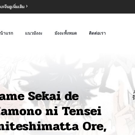
งงะจีน
ดูเพิ่มเติม
น้าแรก
แนวมังงะ
มังงะทั้งหมด
ติดต่อเรา
ame Sekai de

ว
amono ni Tensei
hiteshimatta Ore,