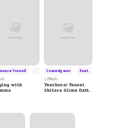
+4
+4
+3
ance โรแมนซ์
Adult ผู้ใหญ่
Comedy ตลก
Fantasy แฟนตาซี
แล้ว
1 ปีที่แล้ว
ying with
Tenchura! Tensei
umma
Shitara Slime Datta
Ken