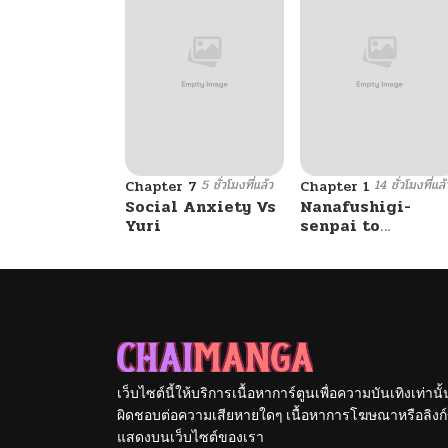
5 ชั่วโมงที่แล้ว
14 ชั่วโมงที่แล้
Chapter 7
Chapter 1
Social Anxiety Vs
Nanafushigi-
Yuri
senpai to
Tetsujin-kun
เว็บไซต์นี้ให้บริการเนื้อหาการ์ตูนเพื่อความบันเทิงเท่าน
ผิดชอบต่อความเสียหายใดๆ เนื้อหาการโฆษณาหรือลิงก์ข
แสดงบนเว็บไซต์ของเรา