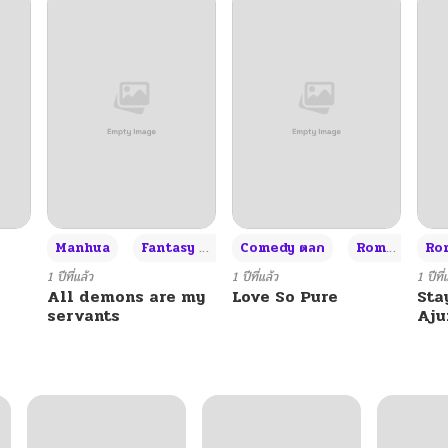
+3
Manhua
Fantasy แฟนตาซี
Comedy ตลก
Romance โรแมนซ์
Rom
1 ปีที่แล้ว
1 ปีที่แล้ว
1 ปีที่
All demons are my
Love So Pure
Sta
servants
Aj