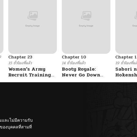
ว
Chapter 23
Chapter 10
Chapter 1
15 ชั่วโมงที่แล้ว
14 ชั่วโมงที่แล้ว
19 ชั่วโมงที่แล
Women’s Army
Booty Royale:
Sabori n
Recruit Training
Never Go Down
Hokensh
Center
Without A Fight!
Douzo?
ั้นและไม่มีความรับ
องบุคคลที่สามที่