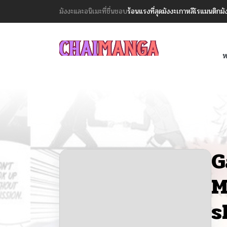
มังงะและอนิเมะที่ชื่นชอบ
ร้อนแรงที่สุด
มังงะเกาหลี
โรแมนติก
มั
ห
G
M
s