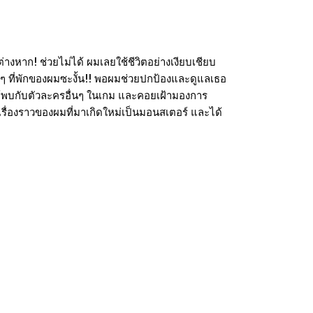
ต่างหาก! ช่วยไม่ได้ ผมเลยใช้ชีวิตอย่างเงียบเชียบ
้ๆ ที่พักของผมซะงั้น!! พอผมช่วยปกป้องและดูแลเธอ
ะได้พบกับตัวละครอื่นๆ ในเกม และคอยเฝ้ามองการ
อเรื่องราวของผมที่มาเกิดใหม่เป็นมอนสเตอร์ และได้