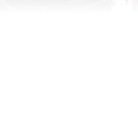
Seinen