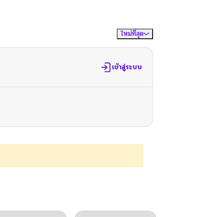
ใหม่ที่สุด
จัดเรียงตาม
เข้าสู่ระบบ