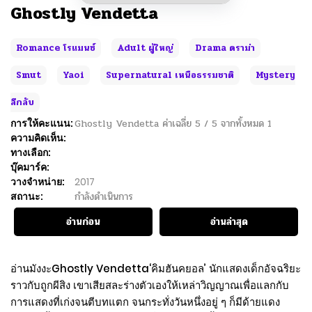
Ghostly Vendetta
Romance โรแมนซ์
Adult ผู้ใหญ่
Drama ดราม่า
Smut
Yaoi
Supernatural เหนือธรรมชาติ
Mystery
ลึกลับ
การให้คะแนน:
Ghostly Vendetta
ค่าเฉลี่ย
5
/
5
จากทั้งหมด
1
ความคิดเห็น:
ทางเลือก:
บุ๊คมาร์ค:
วางจำหน่าย:
2017
สถานะ:
กำลังดำเนินการ
อ่านก่อน
อ่านล่าสุด
อ่านมังงะGhostly Vendetta‘คิมฮันคยอล’ นักแสดงเด็กอัจฉริยะ
ราวกับถูกผีสิง เขาเสียสละร่างตัวเองให้เหล่าวิญญาณเพื่อแลกกับ
การแสดงที่เก่งจนตีบทแตก จนกระทั่งวันหนึ่งอยู่ ๆ ก็มีด้ายแดง