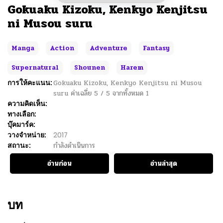
Gokuaku Kizoku, Kenkyo Kenjitsu
ni Musou suru
Manga
Action
Adventure
Fantasy
Supernatural
Shounen
Harem
การให้คะแนน:
Gokuaku Kizoku, Kenkyo Kenjitsu ni Musou
suru
ค่าเฉลี่ย
5
/
5
จากทั้งหมด
1
ความคิดเห็น:
ทางเลือก:
บุ๊คมาร์ค:
วางจำหน่าย:
2017
สถานะ:
กำลังดำเนินการ
อ่านก่อน
อ่านล่าสุด
บท