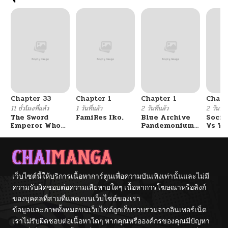
Chapter 33
Chapter 1
Chapter 1
Chapt
11 ชั่วโมงที่แล้ว
1 วันที่แล้ว
2 วันที่แล้ว
2 วันที่แ
The Sword
FamiRes Iko.
Blue Archive
Socia
Emperor Who
Pandemonium
Vs Yu
Surpasses His
Vacation By
Previous Life
Hayashiya
จักรพรรดิเทพดาบ
ผงาดเหนือชาติภพ
เว็บไซต์นี้ให้บริการเนื้อหาการ์ตูนเพื่อความบันเทิงเท่านั้นและไม่มี
ความรับผิดชอบต่อความเสียหายใดๆ เนื้อหาการโฆษณาหรือลิงก์
ของบุคคลที่สามที่แสดงบนเว็บไซต์ของเรา
ข้อมูลและภาพทั้งหมดบนเว็บไซต์ถูกเก็บรวบรวมจากอินเทอร์เน็ต
เราไม่รับผิดชอบต่อเนื้อหาใดๆ หากคุณหรือองค์กรของคุณมีปัญหา