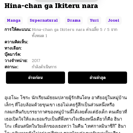
Hina-chan ga Ikiteru nara
Manga
Supernatural
Drama
Yuri
Josei
การให้คะแนน:
Hina-chan ga Ikiteru nara
ค่าเฉลี่ย
5
/
5
จาก
ทั้งหมด
1
ความคิดเห็น:
ทางเลือก:
บุ๊คมาร์ค:
วางจำหน่าย:
2017
สถานะ:
กำลังดำเนินการ
อ่านก่อน
อ่านล่าสุด
อุเอโนะ โซระ นักเรียนมัธยมปลายผู้รักสันโดษ อาศัยอยู่ในหมู่บ้าน
เล็กๆ ที่โอบล้อมด้วยขุนเขา เธอไม่เคยรู้สึกเป็นส่วนหนึ่งหรือ
กลมกลืนกับบรรยากาศของหมู่บ้านนี้ได้เลยตั้งแต่ยังเด็ก คนเดียวที่
เธอเปิดใจให้และยอมรับเป็นที่พึ่งทางใจเพียงหนึ่งเดียวก็คือ ฮินา
โกะ เพื่อนสนิทในวัยเด็กของเธอทว่า ในคืน “เทศกาลมินาซึกิ” ฮินา