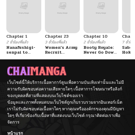
Chapter 1
Chapter 23
Chapter 10
Chapt
2 ชั่วโมงที่แล้ว
3 ชั่วโมงที่แล้ว
2 ชั่วโมงที่แล้ว
7 ชั่วโมง
Nanafushigi-
Women’s Army
Booty Royale:
Sabor
senpai to
Recruit
Never Go Down
Hoken
Tetsujin-kun
Training
Without A
de Do
Center
Fight!
เว็บไซต์นี้ให้บริการเนื้อหาการ์ตูนเพื่อความบันเทิงเท่านั้นและไม่มี
ความรับผิดชอบต่อความเสียหายใดๆ เนื้อหาการโฆษณาหรือลิงก์
ของบุคคลที่สามที่แสดงบนเว็บไซต์ของเรา
ข้อมูลและภาพทั้งหมดบนเว็บไซต์ถูกเก็บรวบรวมจากอินเทอร์เน็ต
เราไม่รับผิดชอบต่อเนื้อหาใดๆ หากคุณหรือองค์กรของคุณมีปัญหา
ใดๆ ที่เกี่ยวข้องกับเนื้อหาที่แสดงบนเว็บไซต์ กรุณาติดต่อเราเพื่อ
จัดการ
หน้าแรก