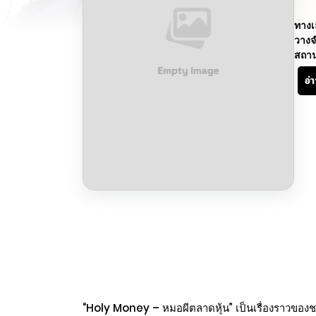
ทางเ
วางจ
สถา
อ่
“Holy Money – หมอผีตลาดหุ้น” เป็นเรื่องราวขอ