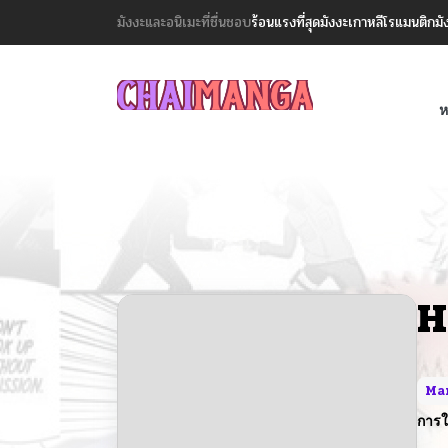
มังงะและอนิเมะที่ชื่นชอบ
ร้อนแรงที่สุด
มังงะเกาหลี
โรแมนติก
มั
ห
H
Ma
การใ