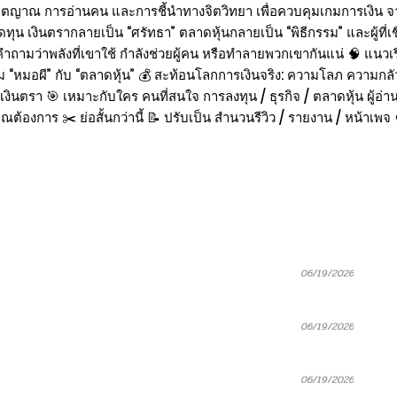
าตญาณ การอ่านคน และการชี้นำทางจิตวิทยา เพื่อควบคุมเกมการเงิน จา
น เงินตรากลายเป็น “ศรัทธา” ตลาดหุ้นกลายเป็น “พิธีกรรม” และผู้ที่เชื่
ามว่าพลังที่เขาใช้ กำลังช่วยผู้คน หรือทำลายพวกเขากันแน่ 🧠 แนวเรื่อง
“หมอผี” กับ “ตลาดหุ้น” 💰 สะท้อนโลกการเงินจริง: ความโลภ ความกลัว กา
งินตรา 🎯 เหมาะกับใคร คนที่สนใจ การลงทุน / ธุรกิจ / ตลาดหุ้น ผู้อ่า
ุณต้องการ ✂️ ย่อสั้นกว่านี้ 📝 ปรับเป็น สำนวนรีวิว / รายงาน / หน้าเ
06/19/2026
06/19/2026
06/19/2026