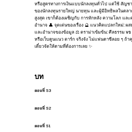
หรือสูตรทางการเงินแบบนักลงทุนทั่วไป แต่ใช้ สัญช
ของนักลงทุนรายใหญ่ นายทุน และผู้มีอิทธิพลในตลาดทุ
สูงสุด เขาก็ต้องเผชิญกับ การหักหลัง ความโลภ และคำถ
อำนาจ 👤 จุดเด่นของเรื่อง 🔮 แนวคิดแปลกใหม่: ผสม 
และอำนาจของข้อมูล ⚖️ ดราม่าเข้มข้น: ศีลธรรม vs เ
หรือเว็บตูนแนว ดาร์ก จริงจัง ไม่แฟนตาซีลอย ๆ ถ้าค
เดี๋ยวจัดให้ตามที่ต้องการเลย ✨
บท
ตอนที่ 53
ตอนที่ 52
ตอนที่ 51