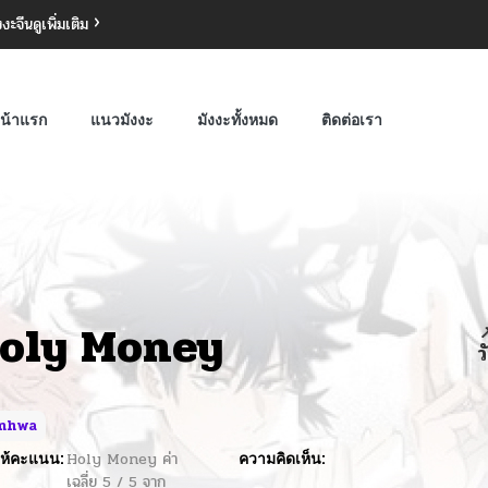
งงะจีน
ดูเพิ่มเติม
น้าแรก
แนวมังงะ
มังงะทั้งหมด
ติดต่อเรา
oly Money

ว
nhwa
ห้คะแนน:
Holy Money
ค่า
ความคิดเห็น:
เฉลี่ย
5
/
5
จาก