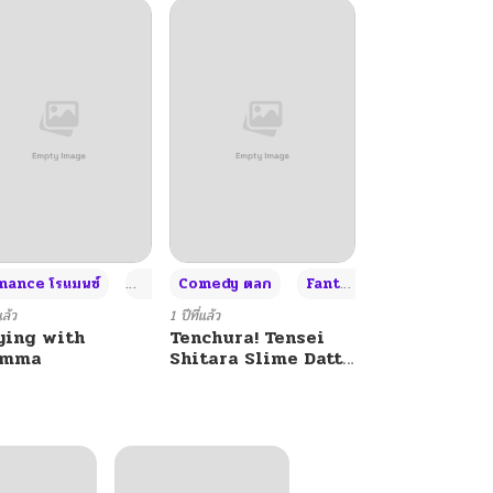
+4
+4
+3
ance โรแมนซ์
Adult ผู้ใหญ่
Comedy ตลก
Fantasy แฟนตาซี
แล้ว
1 ปีที่แล้ว
ying with
Tenchura! Tensei
umma
Shitara Slime Datta
Ken