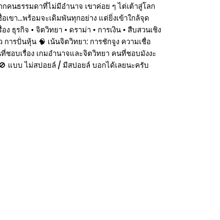
กคนธรรมดาที่ไม่มีอำนาจ เขาค่อย ๆ ไต่เต้าสู่โลก
อเขา…พร้อมจะเดิมพันทุกอย่าง แต่ยิ่งเข้าใกล้จุด
 ธุรกิจ • จิตวิทยา • ดราม่า • การเงิน • สืบสวนเชิง
รปั่นหุ้น 🧠 เน้นจิตวิทยา: การชักจูง ความเชื่อ
นที่ชอบเรื่อง เกมอำนาจและจิตวิทยา คนที่ชอบมังงะ
พจ 🚫 แบบ ไม่สปอยล์ / มีสปอยล์ บอกได้เลยนะครับ