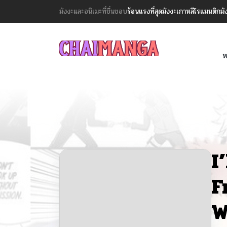
มังงะและอนิเมะที่ชื่นชอบ
ร้อนแรงที่สุด
มังงะเกาหลี
โรแมนติก
มั
ห
I
F
W