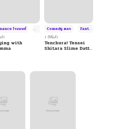
+4
+4
+3
ance โรแมนซ์
Adult ผู้ใหญ่
Comedy ตลก
Fantasy แฟนตาซี
แล้ว
1 ปีที่แล้ว
ying with
Tenchura! Tensei
umma
Shitara Slime Datta
Ken