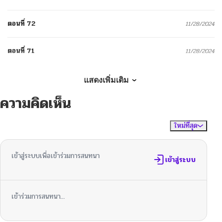
ตอนที่ 72
11/28/2024
ตอนที่ 71
11/28/2024
ตอนที่ 70
11/28/2024
แสดงเพิ่มเติม
ความคิดเห็น
ตอนที่ 69
11/28/2024
ใหม่ที่สุด
ไม่มีความคิดเห็น
จัดเรียงตาม
ตอนที่ 68
11/28/2024
เข้าสู่ระบบเพื่อเข้าร่วมการสนทนา
ตอนที่ 67
เข้าสู่ระบบ
11/28/2024
ตอนที่ 66
11/28/2024
เข้าร่วมการสนทนา...
ตอนที่ 65
11/28/2024