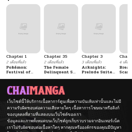
Chapter 1
Chapter 35
Chapter 3
Chapt
2 เดือนที่แล้ว
2 เดือนที่แล้ว
3 เดือนที่แล้ว
4 เดือนที
Pokémon:
The Female
Arknights:
Break
Festival of
Delinquent Set
Prelude Suite:
Scand
Champions
Her Eyes On Me
The Lone
Walker
เว็บไซต์นี้ให้บริการเนื้อหาการ์ตูนเพื่อความบันเทิงเท่านั้นและไม่มี
ความรับผิดชอบต่อความเสียหายใดๆ เนื้อหาการโฆษณาหรือลิงก์
ของบุคคลที่สามที่แสดงบนเว็บไซต์ของเรา
ข้อมูลและภาพทั้งหมดบนเว็บไซต์ถูกเก็บรวบรวมจากอินเทอร์เน็ต
เราไม่รับผิดชอบต่อเนื้อหาใดๆ หากคุณหรือองค์กรของคุณมีปัญหา