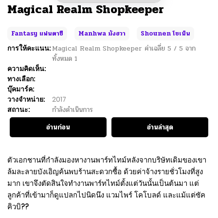
Magical Realm Shopkeeper
Fantasy แฟนตาซี
Manhwa มังฮวา
Shounen โชเน็น
การให้คะแนน:
Magical Realm Shopkeeper
ค่าเฉลี่ย
5
/
5
จาก
ทั้งหมด
1
ความคิดเห็น:
ทางเลือก:
บุ๊คมาร์ค:
วางจำหน่าย:
2017
สถานะ:
กำลังดำเนินการ
อ่านก่อน
อ่านล่าสุด
ตัวเอกชานที่กำลังมองหางานพาร์ทไทม์หลังจากบริษัทเดิมของเขา
ล้มละลายบังเอิญค้นพบร้านสะดวกซื้อ ด้วยค่าจ้างรายชั่วโมงที่สูง
มาก เขาจึงตัดสินใจทำงานพาร์ทไทม์ตั้งแต่วันนั้นเป็นต้นมา แต่
ลูกค้าที่เข้ามาก็ดูแปลกไปนิดนึง แวมไพร์ โคโบลด์ และแม้แต่ซัค
คิวบิ??