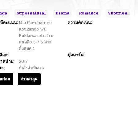
nga
Supernatural
Drama
Romance
Shounen
ห้คะแนน:
Marika-chan no
ความคิดเห็น:
Koukando wa
Bukkowarete Iru
ค่าเฉลี่ย
5
/
5
จาก
ทั้งหมด
1
ลือก:
บุ๊คมาร์ค:
ำหน่าย:
2017
นะ:
กำลังดำเนินการ
านก่อน
อ่านล่าสุด