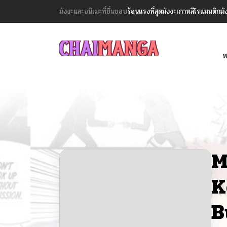
มังงะและอนิเมะที่ชื่นชอบ
ร้อนแรงที่สุด
มังงะเกาหลี
โรแมนติก
มั
ห
M
K
B