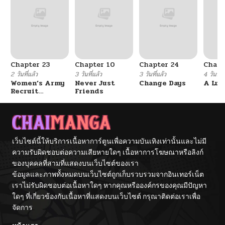
ตอนที่ 96
05/13/2025
ตอนที่ 95
04/23/2025
Chapter 23
Chapter 10
Chapter 24
Chapt
ตอนที่ 94
04/21/2025
2 วันที่แล้ว
3 วันที่แล้ว
3 วันที่แล้ว
4 วันที่แ
Women’s Army
Never Just
Change Days
A Luc
Recruit
Friends
ตอนที่ 93
04/13/2025
Training
Center
ตอนที่ 92
04/13/2025
เว็บไซต์นี้ให้บริการเนื้อหาการ์ตูนเพื่อความบันเทิงเท่านั้นและไม่มี
ตอนที่ 91
ความรับผิดชอบต่อความเสียหายใดๆ เนื้อหาการโฆษณาหรือลิงก์
04/13/2025
ของบุคคลที่สามที่แสดงบนเว็บไซต์ของเรา
ข้อมูลและภาพทั้งหมดบนเว็บไซต์ถูกเก็บรวบรวมจากอินเทอร์เน็ต
ตอนที่ 90
04/13/2025
เราไม่รับผิดชอบต่อเนื้อหาใดๆ หากคุณหรือองค์กรของคุณมีปัญหา
ใดๆ ที่เกี่ยวข้องกับเนื้อหาที่แสดงบนเว็บไซต์ กรุณาติดต่อเราเพื่อ
ตอนที่ 89
จัดการ
04/13/2025