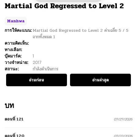
Martial God Regressed to Level 2
Manhwa
การให้คะแนน:
Martial God Regressed to Level 2
ค่าเฉลี่ย
5
/
5
จากทั้งหมด
1
ความคิดเห็น:
ทางเลือก:
บุ๊คมาร์ค:
1
วางจำหน่าย:
2017
สถานะ:
กำลังดำเนินการ
อ่านก่อน
อ่านล่าสุด
บท
ตอนที่ 121
07/27/2026
ตอนที่ 120
07/22/2026