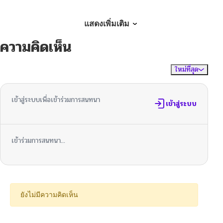
ตอนที่ 112
02/08/2026
แสดงเพิ่มเติม
ความคิดเห็น
ตอนที่ 111
02/08/2026
ใหม่ที่สุด
ไม่มีความคิดเห็น
จัดเรียงตาม
ตอนที่ 110
01/13/2026
เข้าสู่ระบบเพื่อเข้าร่วมการสนทนา
ตอนที่ 109
เข้าสู่ระบบ
01/10/2026
ตอนที่ 108
01/10/2026
เข้าร่วมการสนทนา...
ตอนที่ 107
12/28/2025
ตอนที่ 106
12/26/2025
ยังไม่มีความคิดเห็น
ตอนที่ 105
12/26/2025