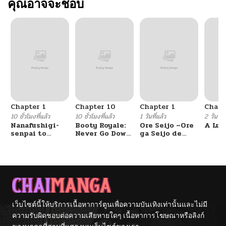
คุณอาจจะชอบ
Chapter 1
Chapter 10
Chapter 1
Chapt
10 ชั่วโมงที่แล้ว
10 ชั่วโมงที่แล้ว
1 วันที่แล้ว
2 วันที่แ
Nanafushigi-
Booty Royale:
Ore Seijo ~Ore
A Luc
senpai to
Never Go Down
ga Seijo de
Tetsujin-kun
Without A
Omae Akuyaku
Fight!
Reijou Saikyou
Tag Otome
Game Kanzen
Kouryaku
Itashimasu wa~
เว็บไซต์นี้ให้บริการเนื้อหาการ์ตูนเพื่อความบันเทิงเท่านั้นและไม่มี
ความรับผิดชอบต่อความเสียหายใดๆ เนื้อหาการโฆษณาหรือลิงก์