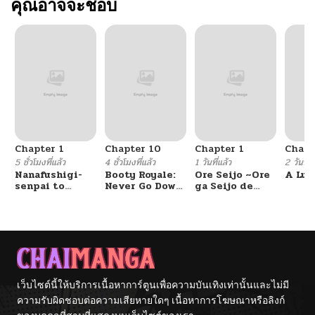
คุณอาจจะชอบ
Chapter 1
Chapter 10
Chapter 1
Chapt
5 ชั่วโมงที่แล้ว
4 ชั่วโมงที่แล้ว
1 วันที่แล้ว
2 วันที่แ
Nanafushigi-
Booty Royale:
Ore Seijo ~Ore
A Luc
senpai to
Never Go Down
ga Seijo de
Tetsujin-kun
Without A
Omae Akuyaku
Fight!
Reijou Saikyou
Tag Otome
Game Kanzen
Kouryaku
Itashimasu wa~
เว็บไซต์นี้ให้บริการเนื้อหาการ์ตูนเพื่อความบันเทิงเท่านั้นและไม่มี
ความรับผิดชอบต่อความเสียหายใดๆ เนื้อหาการโฆษณาหรือลิงก์