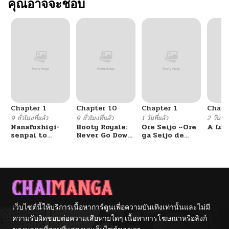
คุณอาจจะชอบ
Chapter 1
Chapter 10
Chapter 1
Chapt
9 ชั่วโมงที่แล้ว
9 ชั่วโมงที่แล้ว
1 วันที่แล้ว
2 วันที่แ
Nanafushigi-
Booty Royale:
Ore Seijo ~Ore
A Luc
senpai to
Never Go Down
ga Seijo de
Tetsujin-kun
Without A
Omae Akuyaku
Fight!
Reijou Saikyou
Tag Otome
Game Kanzen
Kouryaku
Itashimasu wa~
เว็บไซต์นี้ให้บริการเนื้อหาการ์ตูนเพื่อความบันเทิงเท่านั้นและไม่มี
ความรับผิดชอบต่อความเสียหายใดๆ เนื้อหาการโฆษณาหรือลิงก์