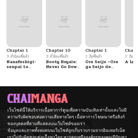
Chapter 1
Chapter 10
Chapter 1
Chapt
5 ชั่วโมงที่แล้ว
5 ชั่วโมงที่แล้ว
1 วันที่แล้ว
2 วันที่แ
Nanafushigi-
Booty Royale:
Ore Seijo ~Ore
A Luc
senpai to
Never Go Down
ga Seijo de
Tetsujin-kun
Without A
Omae Akuyaku
Fight!
Reijou Saikyou
Tag Otome
Game Kanzen
Kouryaku
Itashimasu wa~
เว็บไซต์นี้ให้บริการเนื้อหาการ์ตูนเพื่อความบันเทิงเท่านั้นและไม่มี
ความรับผิดชอบต่อความเสียหายใดๆ เนื้อหาการโฆษณาหรือลิงก์
ของบุคคลที่สามที่แสดงบนเว็บไซต์ของเรา
ข้อมูลและภาพทั้งหมดบนเว็บไซต์ถูกเก็บรวบรวมจากอินเทอร์เน็ต
เราไม่รับผิดชอบต่อเนื้อหาใดๆ หากคุณหรือองค์กรของคุณมีปัญหา