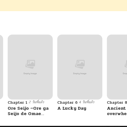
2 วันที่แล้ว
4 วันที่แล้ว
Chapter 1
Chapter 6
Chapter 
Ore Seijo ~Ore ga
A Lucky Day
Ancient
Seijo de Omae
overwhe
Akuyaku Reijou
Saikyou Tag