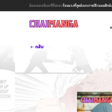
มังงะและอนิเมะที่ชื่นชอบ
ร้อนแรงที่สุด
มังงะเกาหลี
โรแมนติก
มั
ห
กลับ