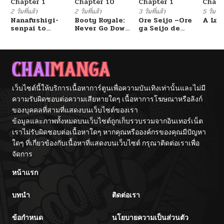
Chapter 1
Chapter 10
Chapter 1
Chapt
2 วันที่แล้ว
2 วันที่แล้ว
3 วันที่แล้ว
5 วันที่แ
Nanafushigi-
Booty Royale:
Ore Seijo ~Ore
A Luc
senpai to
Never Go Down
ga Seijo de
Tetsujin-kun
Without A
Omae Akuyaku
Fight!
Reijou Saikyou
Tag Otome
Game Kanzen
Kouryaku
Itashimasu wa~
เว็บไซต์นี้ให้บริการเนื้อหาการ์ตูนเพื่อความบันเทิงเท่านั้นและไม่มี
ความรับผิดชอบต่อความเสียหายใดๆ เนื้อหาการโฆษณาหรือลิงก์
ของบุคคลที่สามที่แสดงบนเว็บไซต์ของเรา
ข้อมูลและภาพทั้งหมดบนเว็บไซต์ถูกเก็บรวบรวมจากอินเทอร์เน็ต
เราไม่รับผิดชอบต่อเนื้อหาใดๆ หากคุณหรือองค์กรของคุณมีปัญหา
ใดๆ ที่เกี่ยวข้องกับเนื้อหาที่แสดงบนเว็บไซต์ กรุณาติดต่อเราเพื่อ
จัดการ
หน้าแรก
บทนำ
ติดต่อเรา
ข้อกำหนด
นโยบายความเป็นส่วนตัว