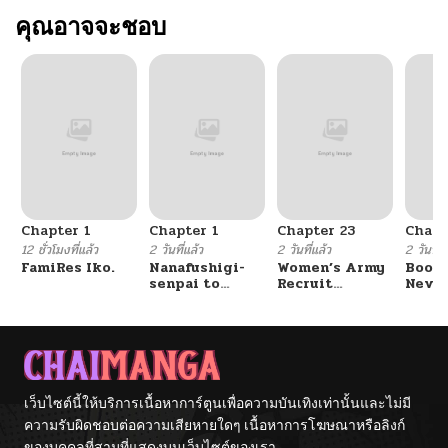
คุณอาจจะชอบ
Chapter 1
Chapter 1
Chapter 23
Chapt
12 ชั่วโมงที่แล้ว
2 วันที่แล้ว
2 วันที่แล้ว
2 วันที่แ
FamiRes Iko.
Nanafushigi-
Women’s Army
Booty
senpai to
Recruit
Never
Tetsujin-kun
Training
With
Center
Fight
เว็บไซต์นี้ให้บริการเนื้อหาการ์ตูนเพื่อความบันเทิงเท่านั้นและไม่มี
ความรับผิดชอบต่อความเสียหายใดๆ เนื้อหาการโฆษณาหรือลิงก์
ของบุคคลที่สามที่แสดงบนเว็บไซต์ของเรา