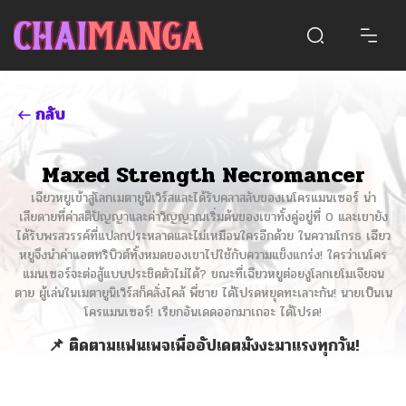
กลับ
Maxed Strength Necromancer
เฉียวหยูเข้าสู่โลกเมตายูนิเวิร์สและได้รับคลาสลับของเนโครแมนเซอร์ น่า
เสียดายที่ค่าสติปัญญาและค่าวิญญาณเริ่มต้นของเขาทั้งคู่อยู่ที่ 0 และเขายัง
ได้รับพรสวรรค์ที่แปลกประหลาดและไม่เหมือนใครอีกด้วย ในความโกรธ เฉียว
หยูจึงนำค่าแอตทริบิวต์ทั้งหมดของเขาไปใช้กับความแข็งแกร่ง! ใครว่าเนโคร
แมนเซอร์จะต่อสู้แบบประชิดตัวไม่ได้? ขณะที่เฉียวหยูต่อยงูโลกเยโมเจียจน
ตาย ผู้เล่นในเมตายูนิเวิร์สก็คลั่งไคล้ พี่ชาย ได้โปรดหยุดทะเลาะกัน! นายเป็นเน
โครแมนเซอร์! เรียกอันเดดออกมาเถอะ ได้โปรด!
📌 ติดตามแฟนเพจเพื่ออัปเดตมังงะมาแรงทุกวัน!