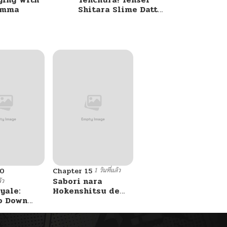
umma
Shitara Slime Datta
Ken
1 วันที่แล้ว
10
Chapter 15
Sabori nara
้ว
yale:
Hokenshitsu de
o Down
Douzo?
A Fight!