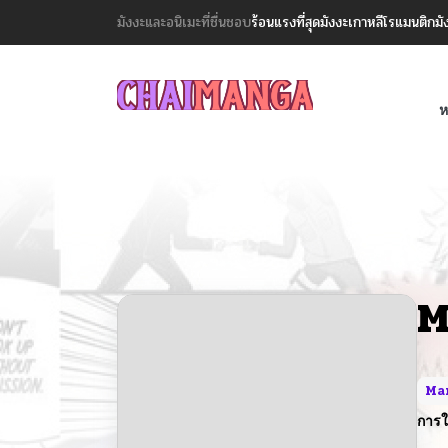
มังงะและอนิเมะที่ชื่นชอบ
ร้อนแรงที่สุด
มังงะเกาหลี
โรแมนติก
มั
ห
M
Ma
การใ