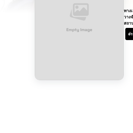
ทางเ
วางจ
สถา
อ่