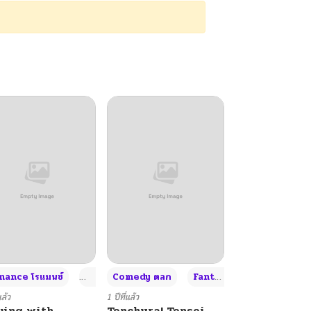
+4
+4
+3
ance โรแมนซ์
Adult ผู้ใหญ่
Comedy ตลก
Fantasy แฟนตาซี
แล้ว
1 ปีที่แล้ว
ying with
Tenchura! Tensei