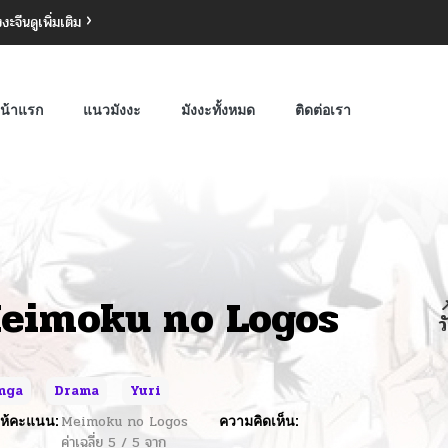
งงะจีน
ดูเพิ่มเติม
น้าแรก
แนวมังงะ
มังงะทั้งหมด
ติดต่อเรา
eimoku no Logos

ว
nga
Drama
Yuri
ห้คะแนน:
Meimoku no Logos
ความคิดเห็น:
ค่าเฉลี่ย
5
/
5
จาก