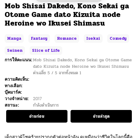
Mob Shisai Dakedo, Kono Sekai ga
Otome Game dato Kizuita node
Heroine wo Ikusei Shimasu
Manga
Fantasy
Romance
Isekai
Comedy
Seinen
Slice of Life
การให้คะแนน:
Mob Shisai Dakedo, Kono Sekai ga Otome Game
dato Kizuita node Heroine wo Ikusei Shimasu
ค่าเฉลี่ย
5
/
5
จากทั้งหมด
1
ความคิดเห็น:
ทางเลือก:
บุ๊คมาร์ค:
วางจำหน่าย:
2017
สถานะ:
กำลังดำเนินการ
อ่านก่อน
อ่านล่าสุด
เด็กสาวผู้โชคร้ายปรากฏตัวต่อหน้าฉัน ดูเหมือนว่าชีวิตในโลกนี้คือ