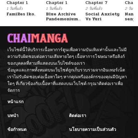
Chapter 1
Chapter 1
Chapter 7
Chapt
1 วันที่แล้ว
1 วันที่แล้ว
2 วันที่แล้ว
2 วันที่แ
FamiRes Iko.
Blue Archive
Social Anxiety
Nanaf
Pandemonium
Vs Yuri
senpa
Vacation By
Tetsu
Hayashiya
เว็บไซต์นี้ให้บริการเนื้อหาการ์ตูนเพื่อความบันเทิงเท่านั้นและไม่มี
ความรับผิดชอบต่อความเสียหายใดๆ เนื้อหาการโฆษณาหรือลิงก์
ของบุคคลที่สามที่แสดงบนเว็บไซต์ของเรา
ข้อมูลและภาพทั้งหมดบนเว็บไซต์ถูกเก็บรวบรวมจากอินเทอร์เน็ต
เราไม่รับผิดชอบต่อเนื้อหาใดๆ หากคุณหรือองค์กรของคุณมีปัญหา
ใดๆ ที่เกี่ยวข้องกับเนื้อหาที่แสดงบนเว็บไซต์ กรุณาติดต่อเราเพื่อ
จัดการ
หน้าแรก
บทนำ
ติดต่อเรา
ข้อกำหนด
นโยบายความเป็นส่วนตัว