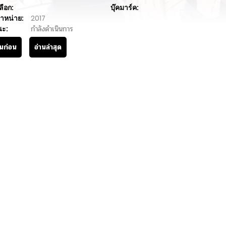
ลือก:
บุ๊คมาร์ค:
ำหน่าย:
2017
นะ:
กำลังดำเนินการ
านก่อน
อ่านล่าสุด