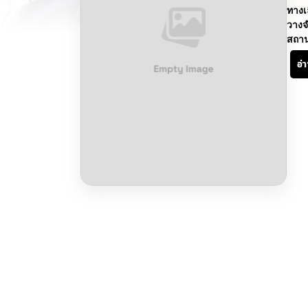
ทางเ
วางจ
สถา
อ่