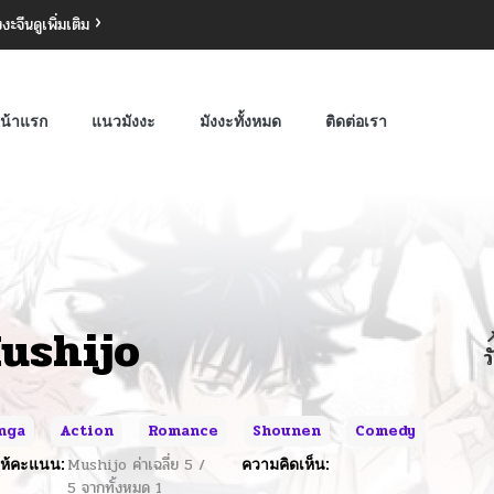
งงะจีน
ดูเพิ่มเติม
น้าแรก
แนวมังงะ
มังงะทั้งหมด
ติดต่อเรา
ushijo

ว
nga
Action
Romance
Shounen
Comedy
ห้คะแนน:
Mushijo
ค่าเฉลี่ย
5
/
ความคิดเห็น:
5
จากทั้งหมด
1