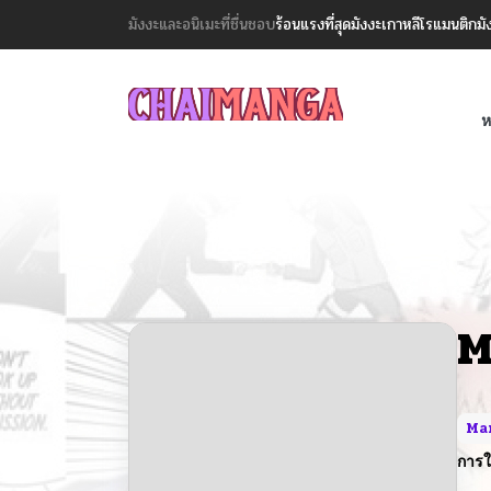
มังงะและอนิเมะที่ชื่นชอบ
ร้อนแรงที่สุด
มังงะเกาหลี
โรแมนติก
มั
ห
M
Ma
การใ