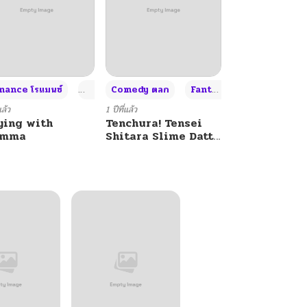
+4
+4
+3
ance โรแมนซ์
Adult ผู้ใหญ่
Comedy ตลก
Fantasy แฟนตาซี
แล้ว
1 ปีที่แล้ว
ying with
Tenchura! Tensei
umma
Shitara Slime Datta
Ken