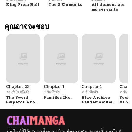
King From Hell
The 5 Elements
All demons are
my servants
คุณอาจจะชอบ
Chapter 33
Chapter 1
Chapter 1
Chapt
12 ชั่วโมงที่แล้ว
1 วันที่แล้ว
2 วันที่แล้ว
2 วันที่แ
The Sword
FamiRes Iko.
Blue Archive
Socia
Emperor Who
Pandemonium
Vs Yu
Surpasses His
Vacation By
Previous Life
Hayashiya
จักรพรรดิเทพดาบ
ผงาดเหนือชาติภพ
เว็บไซต์นี้ให้บริการเนื้อหาการ์ตูนเพื่อความบันเทิงเท่านั้นและไม่มี