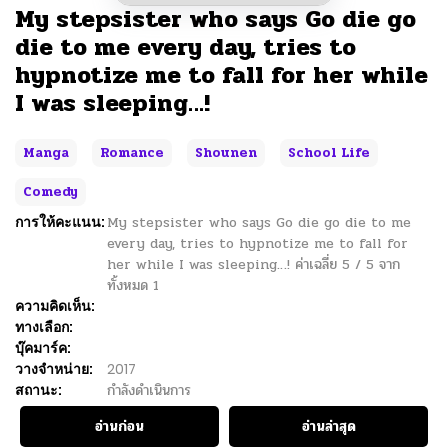
My stepsister who says Go die go
die to me every day, tries to
hypnotize me to fall for her while
I was sleeping…!
Manga
Romance
Shounen
School Life
Comedy
การให้คะแนน:
My stepsister who says Go die go die to me
every day, tries to hypnotize me to fall for
her while I was sleeping…!
ค่าเฉลี่ย
5
/
5
จาก
ทั้งหมด
1
ความคิดเห็น:
ทางเลือก:
บุ๊คมาร์ค:
วางจำหน่าย:
2017
สถานะ:
กำลังดำเนินการ
อ่านก่อน
อ่านล่าสุด