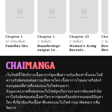
ตอนที่ 7
05/10/2026
ตอนที่ 6
05/10/2026
Chapter 1
Chapter 1
Chapter 23
Chapt
ตอนที่ 5
05/10/2026
20 ชั่วโมงที่แล้ว
2 วันที่แล้ว
2 วันที่แล้ว
2 วันที่แ
FamiRes Iko.
Nanafushigi-
Women’s Army
Booty
senpai to
Recruit
Never
ตอนที่ 4
05/10/2026
Tetsujin-kun
Training
With
Center
Fight
ตอนที่ 3
09/24/2025
เว็บไซต์นี้ให้บริการเนื้อหาการ์ตูนเพื่อความบันเทิงเท่านั้นและไม่มี
ตอนที่ 2
ความรับผิดชอบต่อความเสียหายใดๆ เนื้อหาการโฆษณาหรือลิงก์
09/19/2025
ของบุคคลที่สามที่แสดงบนเว็บไซต์ของเรา
ข้อมูลและภาพทั้งหมดบนเว็บไซต์ถูกเก็บรวบรวมจากอินเทอร์เน็ต
ตอนที่ 1
09/09/2025
เราไม่รับผิดชอบต่อเนื้อหาใดๆ หากคุณหรือองค์กรของคุณมีปัญหา
ใดๆ ที่เกี่ยวข้องกับเนื้อหาที่แสดงบนเว็บไซต์ กรุณาติดต่อเราเพื่อ
จัดการ