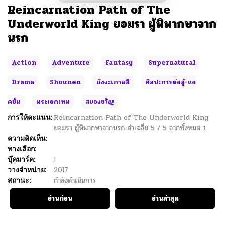
Reincarnation Path of The
Underworld King ยอมรา ผู้พิพากษาจาก
นรก
Action
Adventure
Fantasy
Supernatural
Drama
Shounen
มังงะเกาหลี
ศิลปะการต่อสู้-แอ
คชั่น
พระเอกเทพ
สยองขวัญ
การให้คะแนน:
Reincarnation Path of The Underworld King
ยอมรา ผู้พิพากษาจากนรก
ค่าเฉลี่ย
5
/
5
จากทั้งหมด
1
ความคิดเห็น:
ทางเลือก:
บุ๊คมาร์ค:
1
วางจำหน่าย:
2017
สถานะ:
กำลังดำเนินการ
อ่านก่อน
อ่านล่าสุด