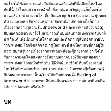
ยมโลกได้พังทลายลงแล้ว ในดินแดนแห้งแล้งที่ซึ่งเลือดไหลไหล
บัดนี้น้ำใสไหลแล้ว และหม้อน้ำที่เคยต้มดวงวิญญาณก็เย็นลงไป
นานแล้ว ราชาแห่งยมโลกที่เกษียณอายุแล้ว แสวงหาความสุขของ
ตัวเอง แสวงหาเส้นทางแห่งการกลับชาติมาเกิด อย่างไรก็ตาม
เนื่องจากความวุ่นวายใน Underworld และการหายตัวไปของผู้
สืบทอดของเขา เขาจึงไม่สามารถเดินบนเส้นทางแห่งการกลับชาติ
มาเกิดได้ เพื่อเป็นเทพในโลกมนุษย์และติดตามผู้สืบทอดที่หายไป
ราชาแห่งยมโลกจึงเสด็จลงมาสู่โลกมนุษย์ แต่โลกมนุษย์ตกอยู่ใน
ความสับสนวุ่นวายเนื่องจากการหลบหนีของผู้ตายจากนรก ซึ่งได้
รับการควบคุมโดยแผนการอันชาญฉลาดของผู้สืบทอดของเขา
ราชาแห่งยมโลกผนึกกำลังกับ ‘ผู้พิทักษ์แห่งชีวิต’ ที่ปกป้องมนุษย์
โดยใช้พลังของบัญชีแยกประเภทแห่งนรก ในการต่อสู้เพื่อจับกุมผู้
สืบทอดของเขาและฟื้นฟูโลกให้กลับสู่สภาพดั้งเดิม King of
Underworld จะสามารถเดินบนเส้นทางแห่งการกลับชาติมาเกิด
ได้อย่างปลอดภัยหรือไม่?
บท