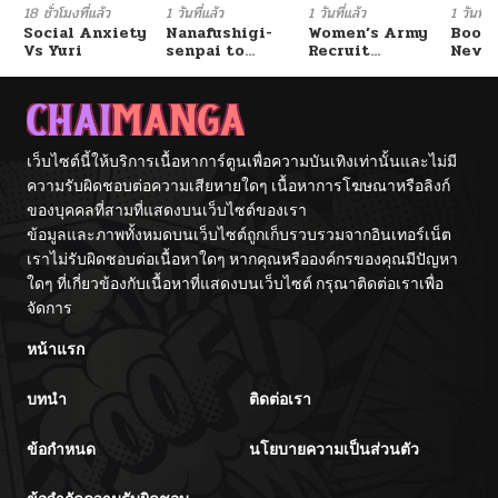
18 ชั่วโมงที่แล้ว
1 วันที่แล้ว
1 วันที่แล้ว
1 วันที่แ
Social Anxiety
Nanafushigi-
Women’s Army
Booty
Vs Yuri
senpai to
Recruit
Never
Tetsujin-kun
Training
With
Center
Fight
เว็บไซต์นี้ให้บริการเนื้อหาการ์ตูนเพื่อความบันเทิงเท่านั้นและไม่มี
ความรับผิดชอบต่อความเสียหายใดๆ เนื้อหาการโฆษณาหรือลิงก์
ของบุคคลที่สามที่แสดงบนเว็บไซต์ของเรา
ข้อมูลและภาพทั้งหมดบนเว็บไซต์ถูกเก็บรวบรวมจากอินเทอร์เน็ต
เราไม่รับผิดชอบต่อเนื้อหาใดๆ หากคุณหรือองค์กรของคุณมีปัญหา
ใดๆ ที่เกี่ยวข้องกับเนื้อหาที่แสดงบนเว็บไซต์ กรุณาติดต่อเราเพื่อ
จัดการ
หน้าแรก
บทนำ
ติดต่อเรา
ข้อกำหนด
นโยบายความเป็นส่วนตัว