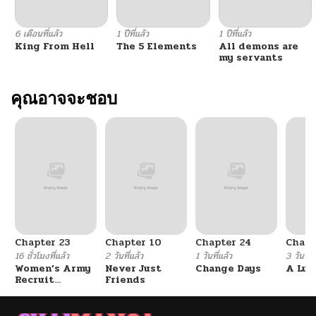
ตอนที่ 37
05/20/2026
6 เดือนที่แล้ว
1 ปีที่แล้ว
1 ปีที่แล้ว
King From Hell
The 5 Elements
All demons are
ตอนที่ 36
05/20/2026
my servants
ตอนที่ 35
คุณอาจจะชอบ
05/20/2026
ตอนที่ 34
05/20/2026
ตอนที่ 33
05/20/2026
ตอนที่ 32
05/20/2026
Chapter 23
Chapter 10
Chapter 24
Chapt
ตอนที่ 31
05/20/2026
16 ชั่วโมงที่แล้ว
2 วันที่แล้ว
1 วันที่แล้ว
3 วันที่แ
Women’s Army
Never Just
Change Days
A Luc
Recruit
Friends
ตอนที่ 30
05/20/2026
Training
Center