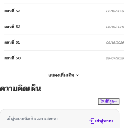
ตอนที่ 53
06/18/2026
ตอนที่ 52
06/18/2026
ตอนที่ 51
06/18/2026
ตอนที่ 50
06/07/2026
ตอนที่ 49
06/07/2026
แสดงเพิ่มเติม
ความคิดเห็น
ตอนที่ 48
06/07/2026
ใหม่ที่สุด
ไม่มีความคิดเห็น
จัดเรียงตาม
ตอนที่ 47
06/07/2026
เข้าสู่ระบบเพื่อเข้าร่วมการสนทนา
ตอนที่ 46
เข้าสู่ระบบ
05/20/2026