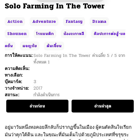
Solo Farming In The Tower
Action
Adventure
Fantasy
Drama
Shounen
โรแมนติก
มังงะเกาหลี
ศิลปะการต่อสู้-แอ
คชั่น
ผจญภัย
ดันเจี้ยน
การให้คะแนน:
Solo Farming In The Tower
ค่าเฉลี่ย
5
/
5
จาก
ทั้งหมด
1
ความคิดเห็น:
ทางเลือก:
บุ๊คมาร์ค:
3
วางจำหน่าย:
2017
สถานะ:
กำลังดำเนินการ
อ่านก่อน
อ่านล่าสุด
อยู่มาวันหนึ่งหอคอยลึกลับก็ปรากฏขึ้นในเมือง ผู้คนตัดสินใจเรียก
มันว่าคุกใต้ดิน และในขณะที่มันเต็มไปด้วยภูมิประเทศที่ขรุขระ