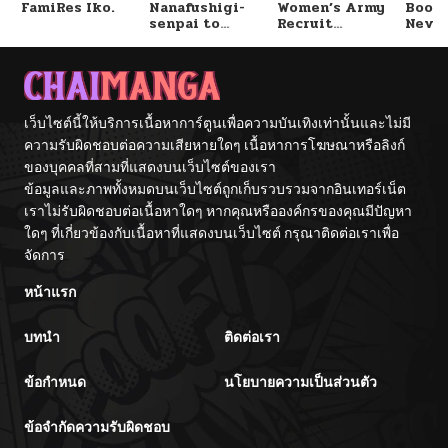
FamiRes Iko.
Nanafushigi-
Women’s Army
Booty
senpai to
Recruit
Never
ตอนที่ 108
01/17/2026
Tetsujin-kun
Training
With
Center
Fight
ตอนที่ 107
01/07/2026
เว็บไซต์นี้ให้บริการเนื้อหาการ์ตูนเพื่อความบันเทิงเท่านั้นและไม่มี
ตอนที่ 106
ความรับผิดชอบต่อความเสียหายใดๆ เนื้อหาการโฆษณาหรือลิงก์
01/07/2026
ของบุคคลที่สามที่แสดงบนเว็บไซต์ของเรา
ข้อมูลและภาพทั้งหมดบนเว็บไซต์ถูกเก็บรวบรวมจากอินเทอร์เน็ต
ตอนที่ 105
01/07/2026
เราไม่รับผิดชอบต่อเนื้อหาใดๆ หากคุณหรือองค์กรของคุณมีปัญหา
ใดๆ ที่เกี่ยวข้องกับเนื้อหาที่แสดงบนเว็บไซต์ กรุณาติดต่อเราเพื่อ
ตอนที่ 104
จัดการ
01/07/2026
หน้าแรก
ตอนที่ 103
01/07/2026
บทนำ
ติดต่อเรา
ตอนที่ 102
01/07/2026
ข้อกำหนด
นโยบายความเป็นส่วนตัว
ตอนที่ 101
01/07/2026
ข้อจำกัดความรับผิดชอบ