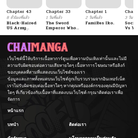
Chapter 43
Chapter 33
Chapter 1
Chapt
ตอนที่ 74
01/13/2026
8 ชั่วโมงที่แล้ว
1 วันที่แล้ว
2 วันที่แล้ว
3 วันที่แ
Black-Haired
The Sword
FamiRes Iko.
Socia
US Army
Emperor Who
Vs Yu
ตอนที่ 73
01/13/2026
General ย้อนเวลา
Surpasses His
มาเป็นจอมพลสหรัฐ
Previous Life
จักรพรรดิเทพดาบ
ผงาดเหนือชาติภพ
ตอนที่ 72
01/13/2026
เว็บไซต์นี้ให้บริการเนื้อหาการ์ตูนเพื่อความบันเทิงเท่านั้นและไม่มี
ตอนที่ 71
ความรับผิดชอบต่อความเสียหายใดๆ เนื้อหาการโฆษณาหรือลิงก์
01/13/2026
ของบุคคลที่สามที่แสดงบนเว็บไซต์ของเรา
ข้อมูลและภาพทั้งหมดบนเว็บไซต์ถูกเก็บรวบรวมจากอินเทอร์เน็ต
ตอนที่ 70
09/08/2025
เราไม่รับผิดชอบต่อเนื้อหาใดๆ หากคุณหรือองค์กรของคุณมีปัญหา
ใดๆ ที่เกี่ยวข้องกับเนื้อหาที่แสดงบนเว็บไซต์ กรุณาติดต่อเราเพื่อ
ตอนที่ 69
จัดการ
09/08/2025
หน้าแรก
ตอนที่ 68
09/08/2025
บทนำ
ติดต่อเรา
ตอนที่ 67
09/08/2025