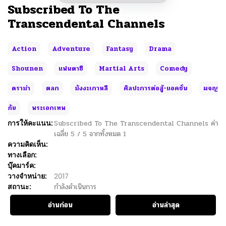
Subscribed To The
Transcendental Channels
Action
Adventure
Fantasy
Drama
Shounen
แฟนตาซี
Martial Arts
Comedy
ดราม่า
ตลก
มังงะเกาหลี
ศิลปะการต่อสู้-แอคชั่น
ผจญ
ภัย
พระเอกเทพ
การให้คะแนน:
Subscribed To The Transcendental Channels
ค่า
เฉลี่ย
5
/
5
จากทั้งหมด
1
ความคิดเห็น:
ทางเลือก:
บุ๊คมาร์ค:
วางจำหน่าย:
2017
สถานะ:
กำลังดำเนินการ
อ่านก่อน
อ่านล่าสุด