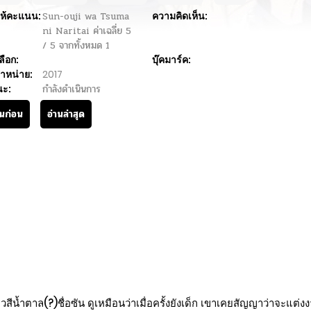
ห้คะแนน:
Sun-ouji wa Tsuma
ความคิดเห็น:
ni Naritai
ค่าเฉลี่ย
5
/
5
จากทั้งหมด
1
ลือก:
บุ๊คมาร์ค:
ำหน่าย:
2017
นะ:
กำลังดำเนินการ
านก่อน
อ่านล่าสุด
วยผิวสีน้ำตาล(?)ชื่อซัน ดูเหมือนว่าเมื่อครั้งยังเด็ก เขาเคยสัญญาว่าจะแ