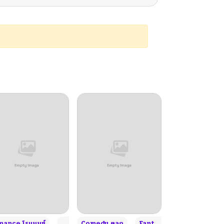
+4
+4
+3
ance โรแมนซ์
Adult ผู้ใหญ่
Comedy ตลก
Fantasy แฟนตาซี