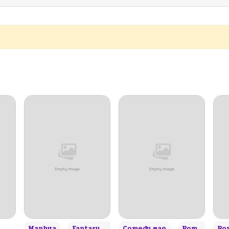
+3
Manhua
Fantasy แฟนตาซี
Comedy ตลก
Romance โรแมนซ์
Rom