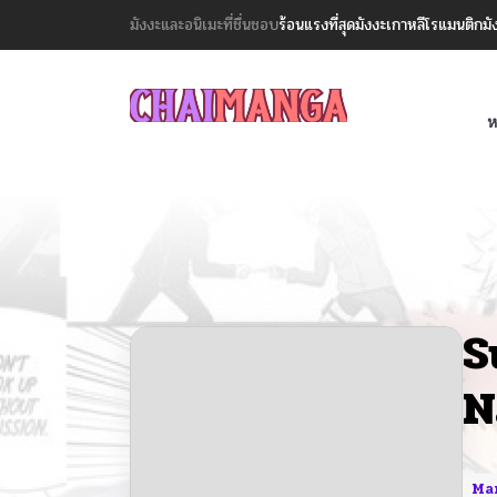
มังงะและอนิเมะที่ชื่นชอบ
ร้อนแรงที่สุด
มังงะเกาหลี
โรแมนติก
มั
ห
S
N
Ma