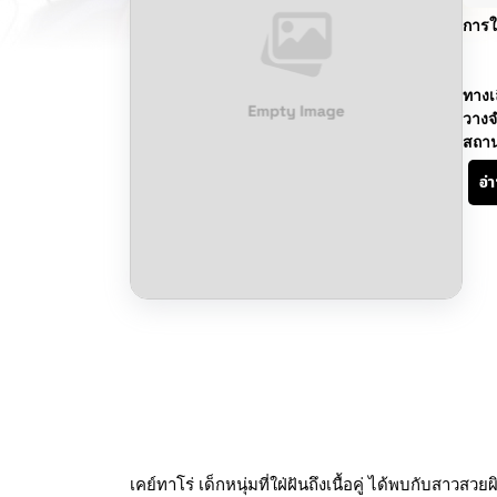
การใ
ทางเ
วางจ
สถา
อ่
เคย์ทาโร่ เด็กหนุ่มที่ใฝ่ฝันถึงเนื้อคู่ ได้พบกับสาวส