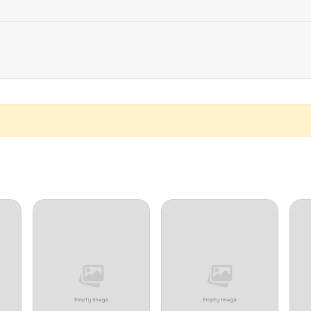
05/18/2026
05/18/2026
05/18/2026
05/18/2026
05/18/2026
05/18/2026
05/18/2026