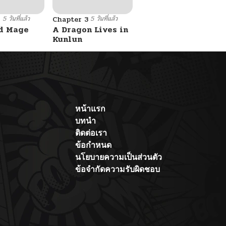
5 วันที่แล้ว
5 วันที่แล้ว
6
Chapter 3
d Mage
A Dragon Lives in
Kunlun
หน้าแรก
บทนำ
ติดต่อเรา
ข้อกำหนด
นโยบายความเป็นส่วนตัว
ข้อจำกัดความรับผิดชอบ