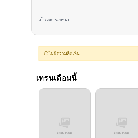
ตอนที่ 72
เข้าร่วมการสนทนา...
ตอนที่ 71
ตอนที่ 70
ยังไม่มีความคิดเห็น
ตอนที่ 69
เทรนเดือนนี้
ตอนที่ 68
ตอนที่ 67
ตอนที่ 66