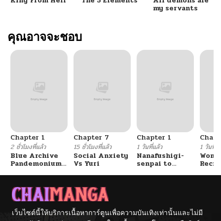
King From Hell
The 5 Elements
All demons are
my servants
คุณอาจจะชอบ
Chapter 1
Chapter 7
Chapter 1
Chapt
2 ชั่วโมงที่แล้ว
15 ชั่วโมงที่แล้ว
1 วันที่แล้ว
1 วันที่แ
Blue Archive
Social Anxiety
Nanafushigi-
Wome
Pandemonium
Vs Yuri
senpai to
Recru
Vacation By
Tetsujin-kun
Train
Hayashiya
Cente
เว็บไซต์นี้ให้บริการเนื้อหาการ์ตูนเพื่อความบันเทิงเท่านั้นและไม่มี