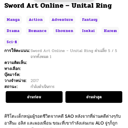
Sword Art Online – Unital Ring
Manga
Action
Adventure
Fantasy
Drama
Romance
Shounen
Isekai
Harem
Sci-fi
การให้คะแนน:
Sword Art Online – Unital Ring
ค่าเฉลี่ย
5
/
5
จากทั้งหมด
1
ความคิดเห็น:
ทางเลือก:
บุ๊คมาร์ค:
วางจำหน่าย:
2017
สถานะ:
กำลังดำเนินการ
อ่านก่อน
อ่านล่าสุด
คิริโตะเด็กหนุ่มผู้รอดชีวิตจากคดี SAO หลังจากที่ผ่านคดีต่างๆกับ
อาสึนะ อลิส และผองเพื่อน ขณะที่เขากำลังเล่นเกม ALO จู่ๆก็ถูก