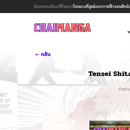
มังงะและอนิเมะที่ชื่นชอบ
ร้อนแรงที่สุด
มังงะเกาหลี
โรแมนติก
มั
ห
กลับ
Tensei Shit
อ่านT