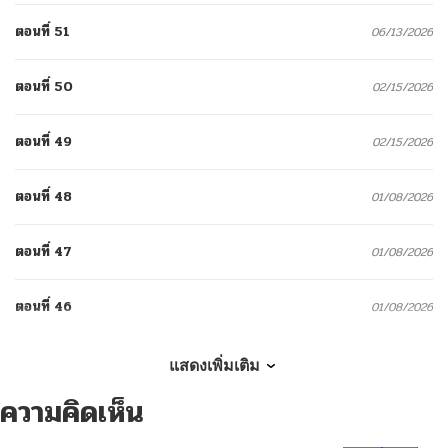
ตอนที่ 51
06/13/2026
ตอนที่ 50
02/15/2026
ตอนที่ 49
02/15/2026
ตอนที่ 48
01/08/2026
ตอนที่ 47
01/08/2026
ตอนที่ 46
01/08/2026
ตอนที่ 45
01/08/2026
แสดงเพิ่มเติม
ความคิดเห็น
ตอนที่ 44
11/26/2025