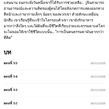
แสนนาน จนกระทั่งวันหนึ่งเขาก็ได้รับการช่วยเหลือ… วูจินสามารถ
อ่านอารมณ์และความคิดของผู้คนได้โดยสังเกตการแสดงออกทาง
สีหน้าและภาษากายเล็กๆ น้อยๆ ของพวกเขา ด้วยทักษะเหมือน
นักสืบ เขาเรียนรู้ที่จะเข้าใจโลกรอบตัวเขา เขายังรักอาหาร
มากกว่าสิ่งใดๆ และใฝ่ฝันที่จะมีชีวิตที่เรียบง่ายและธรรมดาแต่โลก
จะไม่ยอมให้เขาใช้ชีวิตแบบนั้น… “การเป็นคนธรรมดามันยากกว่า
ที่คิด”
บท
ตอนที่ 55
06/13/2026
ตอนที่ 54
06/13/2026
ตอนที่ 53
06/13/2026
ตอนที่ 52
06/13/2026