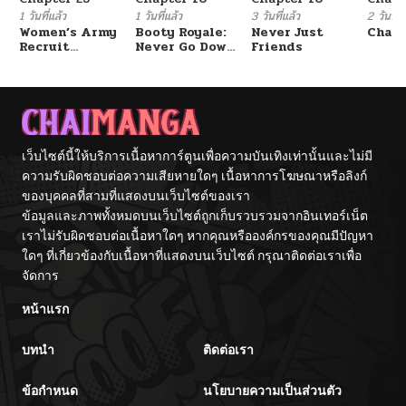
ตอนที่ 27
06/19/2025
1 วันที่แล้ว
1 วันที่แล้ว
3 วันที่แล้ว
2 วันที่แ
Women’s Army
Booty Royale:
Never Just
Chang
Recruit
Never Go Down
Friends
ตอนที่ 26
06/19/2025
Training
Without A
Center
Fight!
ตอนที่ 25
06/01/2025
ตอนที่ 24
เว็บไซต์นี้ให้บริการเนื้อหาการ์ตูนเพื่อความบันเทิงเท่านั้นและไม่มี
06/01/2025
ความรับผิดชอบต่อความเสียหายใดๆ เนื้อหาการโฆษณาหรือลิงก์
ของบุคคลที่สามที่แสดงบนเว็บไซต์ของเรา
ตอนที่ 23
06/01/2025
ข้อมูลและภาพทั้งหมดบนเว็บไซต์ถูกเก็บรวบรวมจากอินเทอร์เน็ต
เราไม่รับผิดชอบต่อเนื้อหาใดๆ หากคุณหรือองค์กรของคุณมีปัญหา
ตอนที่ 22
ใดๆ ที่เกี่ยวข้องกับเนื้อหาที่แสดงบนเว็บไซต์ กรุณาติดต่อเราเพื่อ
06/01/2025
จัดการ
ตอนที่ 21
06/01/2025
หน้าแรก
บทนำ
ติดต่อเรา
ตอนที่ 20
06/01/2025
ข้อกำหนด
นโยบายความเป็นส่วนตัว
ตอนที่ 19
06/01/2025