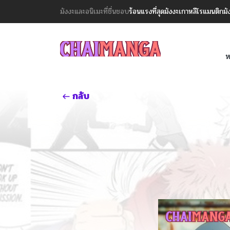
มังงะและอนิเมะที่ชื่นชอบ
ร้อนแรงที่สุด
มังงะเกาหลี
โรแมนติก
มั
ห
กลับ