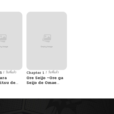
1 วันที่แล้ว
1 วันที่แล้ว
5
Chapter 1
ara
Ore Seijo ~Ore ga
itsu de
Seijo de Omae
Akuyaku Reijou
Saikyou Tag
Otome Game
Kanzen Kouryaku
Itashimasu wa~