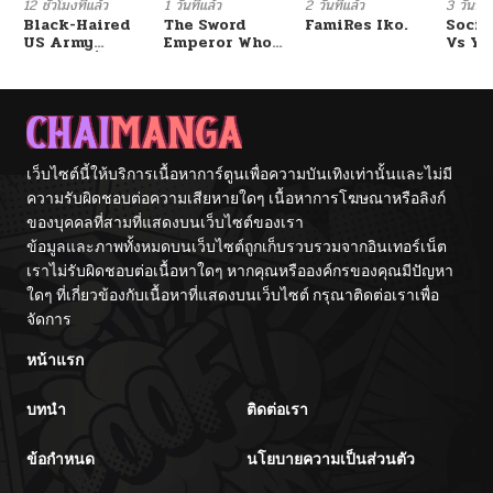
12 ชั่วโมงที่แล้ว
1 วันที่แล้ว
2 วันที่แล้ว
3 วันที่แ
Black-Haired
The Sword
FamiRes Iko.
Socia
US Army
Emperor Who
Vs Yu
General ย้อนเวลา
Surpasses His
มาเป็นจอมพลสหรัฐ
Previous Life
จักรพรรดิเทพดาบ
ผงาดเหนือชาติภพ
เว็บไซต์นี้ให้บริการเนื้อหาการ์ตูนเพื่อความบันเทิงเท่านั้นและไม่มี
ความรับผิดชอบต่อความเสียหายใดๆ เนื้อหาการโฆษณาหรือลิงก์
ของบุคคลที่สามที่แสดงบนเว็บไซต์ของเรา
ข้อมูลและภาพทั้งหมดบนเว็บไซต์ถูกเก็บรวบรวมจากอินเทอร์เน็ต
เราไม่รับผิดชอบต่อเนื้อหาใดๆ หากคุณหรือองค์กรของคุณมีปัญหา
ใดๆ ที่เกี่ยวข้องกับเนื้อหาที่แสดงบนเว็บไซต์ กรุณาติดต่อเราเพื่อ
จัดการ
หน้าแรก
บทนำ
ติดต่อเรา
ข้อกำหนด
นโยบายความเป็นส่วนตัว