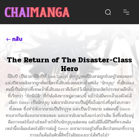
กลับ
The Return of The Disaster-Class
Hero
ยี่สิบปี เป็นเวลายี่สิบปีที่ Lee Geon นักบุญคนที่สิบสามถูกขังอยู่ในหอคอย
แห่งปีศาจหลังจากถูกพันธมิตรทั้งสิบสองคนแทงข้างหลัง “นักบุญ” ทั้งสิบสอง
คนนี้เป็นนักรบที่เทพเจ้าทั้งสิบสองราศีเลือกไว้เพื่อเอาชนะสัตว์ประหลาดลึกลับ
ที่เรียกว่า “ภัยพิบัติ” ที่กำลังสังหารหมู่ดาวดวงนี้ แม้ว่าไม่มีพระเจ้าองค์ใดได้
เลือก Geon เป็นนักบุญ แต่เขากลับกลายเป็นผู้ที่แข็งแกร่งที่สุดในบรรดา
ทั้งหมด ซึ่งทำให้เขากลายเป็นวีรบุรุษ และเป็นเป้าหมาย แต่ตอนนี้ Geon
ทะเลาะกันเพื่อออกจากหอคอย และเขากลับมาแข็งแกร่งกว่าเดิม สิ่งที่เหลืออยู่
คือการชดใช้อย่างโหดร้ายให้กับนักบุญแต่ละคน แต่ไม่มีสิ่งมีชีวิตที่ทรงพลัง
เหล่านี้จะล้มลงโดยไม่มีการต่อสู้ Geon จะสามารถอยู่ในชิ้นเดียวในขณะที่บรรลุ
การแก้แค้นอันศักดิ์สิทธิ์ในฝันของเขาได้หรือไม่?