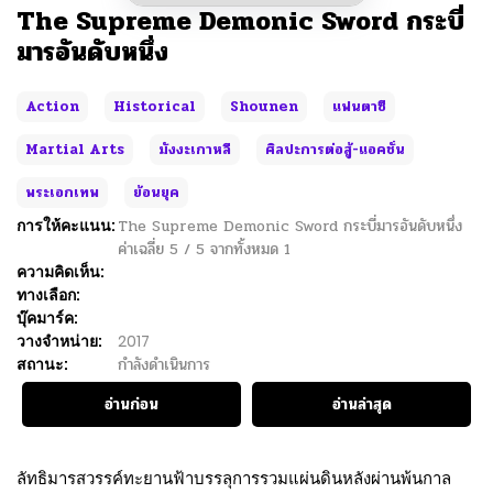
The Supreme Demonic Sword กระบี่
มารอันดับหนึ่ง
Action
Historical
Shounen
แฟนตาซี
Martial Arts
มังงะเกาหลี
ศิลปะการต่อสู้-แอคชั่น
พระเอกเทพ
ย้อนยุค
การให้คะแนน:
The Supreme Demonic Sword กระบี่มารอันดับหนึ่ง
ค่าเฉลี่ย
5
/
5
จากทั้งหมด
1
ความคิดเห็น:
ทางเลือก:
บุ๊คมาร์ค:
วางจำหน่าย:
2017
สถานะ:
กำลังดำเนินการ
อ่านก่อน
อ่านล่าสุด
ลัทธิมารสวรรค์ทะยานฟ้าบรรลุการรวมแผ่นดินหลังผ่านพ้นกาล