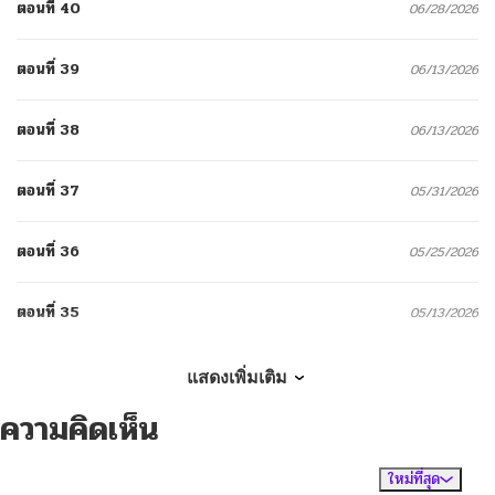
ตอนที่ 40
06/28/2026
ตอนที่ 39
06/13/2026
ตอนที่ 38
06/13/2026
ตอนที่ 37
05/31/2026
ตอนที่ 36
05/25/2026
ตอนที่ 35
05/13/2026
ตอนที่ 34
05/13/2026
แสดงเพิ่มเติม
ความคิดเห็น
ตอนที่ 33
05/13/2026
ใหม่ที่สุด
ไม่มีความคิดเห็น
จัดเรียงตาม
ตอนที่ 32
05/13/2026