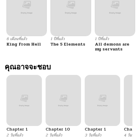
ตอนที่ 23
02/24/2026
ตอนที่ 22
02/24/2026
6 เดือนที่แล้ว
1 ปีที่แล้ว
1 ปีที่แล้ว
King From Hell
The 5 Elements
All demons are
ตอนที่ 21
02/07/2026
my servants
ตอนที่ 20
คุณอาจจะชอบ
02/07/2026
ตอนที่ 19
02/07/2026
ตอนที่ 18
02/07/2026
ตอนที่ 17
02/07/2026
Chapter 1
Chapter 10
Chapter 1
Chapt
ตอนที่ 16
02/07/2026
2 วันที่แล้ว
2 วันที่แล้ว
3 วันที่แล้ว
4 วันที่แ