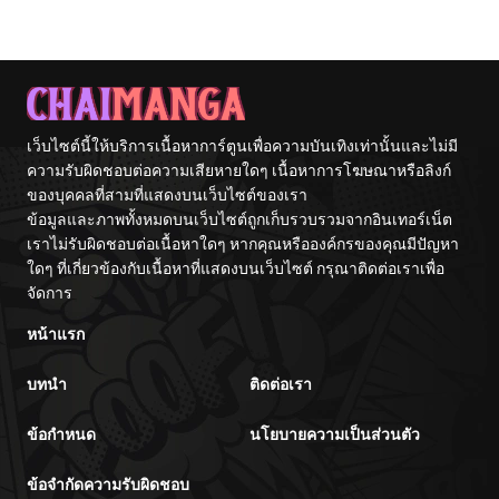
Tetsujin-kun
Without A
Omae Akuyaku
Fight!
Reijou Saikyou
Tag Otome
Game Kanzen
Kouryaku
Itashimasu wa~
เว็บไซต์นี้ให้บริการเนื้อหาการ์ตูนเพื่อความบันเทิงเท่านั้นและไม่มี
ความรับผิดชอบต่อความเสียหายใดๆ เนื้อหาการโฆษณาหรือลิงก์
ของบุคคลที่สามที่แสดงบนเว็บไซต์ของเรา
ข้อมูลและภาพทั้งหมดบนเว็บไซต์ถูกเก็บรวบรวมจากอินเทอร์เน็ต
เราไม่รับผิดชอบต่อเนื้อหาใดๆ หากคุณหรือองค์กรของคุณมีปัญหา
ใดๆ ที่เกี่ยวข้องกับเนื้อหาที่แสดงบนเว็บไซต์ กรุณาติดต่อเราเพื่อ
จัดการ
หน้าแรก
บทนำ
ติดต่อเรา
ข้อกำหนด
นโยบายความเป็นส่วนตัว
ข้อจำกัดความรับผิดชอบ