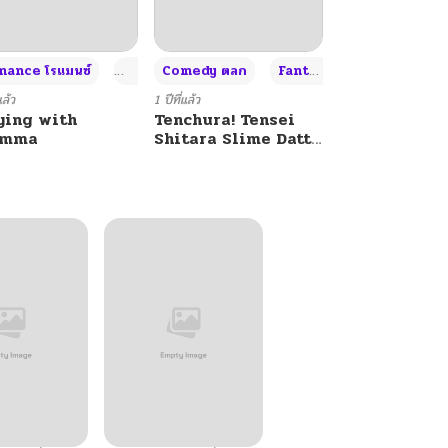
+4
+4
+3
ance โรแมนซ์
Adult ผู้ใหญ่
Comedy ตลก
Fantasy แฟนตาซี
แล้ว
1 ปีที่แล้ว
ying with
Tenchura! Tensei
umma
Shitara Slime Datta
Ken