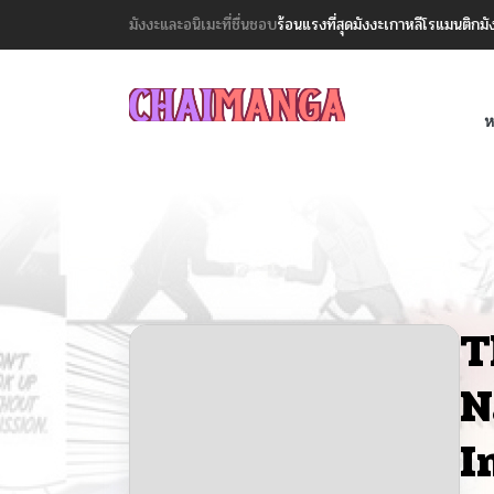
มังงะและอนิเมะที่ชื่นชอบ
ร้อนแรงที่สุด
มังงะเกาหลี
โรแมนติก
มั
ห
T
N
I