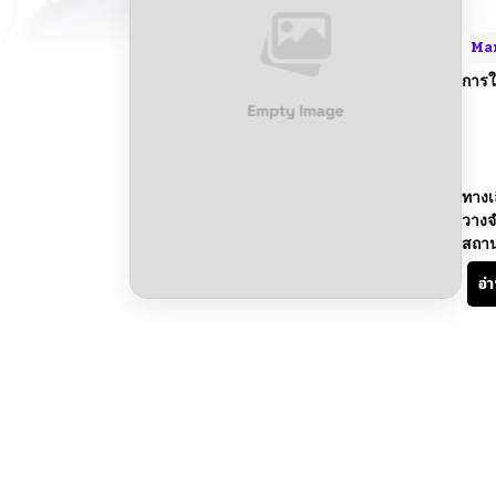
Ma
การใ
ทางเ
วางจ
สถา
อ่