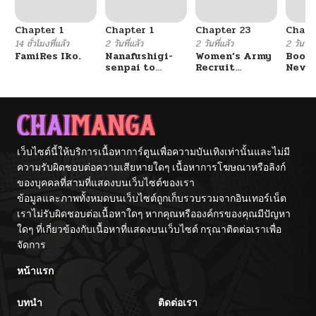
Chapter 1
Chapter 1
Chapter 23
Chapt
14 ชั่วโมงที่แล้ว
2 วันที่แล้ว
2 วันที่แล้ว
2 วันที่แ
FamiRes Iko.
Nanafushigi-
Women’s Army
Booty
senpai to
Recruit
Never
Tetsujin-kun
Training
With
Center
Fight
เว็บไซต์นี้ให้บริการเนื้อหาการ์ตูนเพื่อความบันเทิงเท่านั้นและไม่มี
ความรับผิดชอบต่อความเสียหายใดๆ เนื้อหาการโฆษณาหรือลิงก์
ของบุคคลที่สามที่แสดงบนเว็บไซต์ของเรา
ข้อมูลและภาพทั้งหมดบนเว็บไซต์ถูกเก็บรวบรวมจากอินเทอร์เน็ต
เราไม่รับผิดชอบต่อเนื้อหาใดๆ หากคุณหรือองค์กรของคุณมีปัญหา
ใดๆ ที่เกี่ยวข้องกับเนื้อหาที่แสดงบนเว็บไซต์ กรุณาติดต่อเราเพื่อ
จัดการ
หน้าแรก
บทนำ
ติดต่อเรา