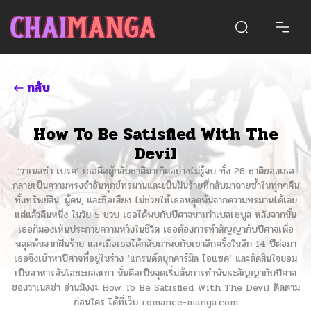
กลับ
How To Be Satisfied With The
Devil
‘วาเนสซ่า เบรค’ เธอคือผู้กลับชาติมาเกิดอย่างไม่รู้จบ ทั้ง 28 ชาติของเธอ
กลายเป็นความทรงจำอันทุกข์ทรมานและเป็นฝันร้ายที่กลับมาฉายซ้ำในทุกๆคืน
ทั้งทรัพย์สิน, ผู้คน, และชื่อเสียง ไม่ช่วยให้เธอหลุดพ้นจากความทรมานได้เลย
แต่แล้วคืนหนึ่ง ในวัย 5 ขวบ เธอได้พบกับปีศาจนามว่าเบลเซบูล หลังจากนั้น
เธอก็มองเห็นประกายความหวังในชีวิต เธอต้องการทำสัญญากับปีศาจเพื่อ
หลุดพ้นจากฝันร้าย และเมื่อเธอได้กลับมาพบกับเขาอีกครั้งในอีก 14 ปีต่อมา
เธอจึงเข้าหาปีศาจที่อยู่ในร่าง ‘แกรนด์ดยุกคาร์มิล ไอแซค’ และตัดสินใจยอม
เป็นอาหารอันโอชะของเขา นั่นคือเป็นจุดเริ่มต้นการทำพันธะสัญญากับปีศาจ
ของวาเนสซ่า อ่านมังงะ How To Be Satisfied With The Devil ติดตาม
ก่อนใคร ได้ที่เว็บ romance-manga.com