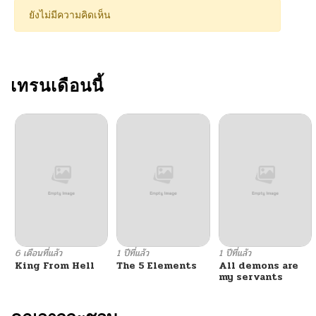
ตอนที่ 18
10/24/2024
ยังไม่มีความคิดเห็น
ตอนที่ 17
10/24/2024
ตอนที่ 16
เทรนเดือนนี้
10/24/2024
ตอนที่ 15
10/24/2024
ตอนที่ 14
10/24/2024
ตอนที่ 13
10/24/2024
ตอนที่ 12
10/24/2024
6 เดือนที่แล้ว
1 ปีที่แล้ว
1 ปีที่แล้ว
King From Hell
The 5 Elements
All demons are
ตอนที่ 11
10/24/2024
my servants
ตอนที่ 10
10/24/2024