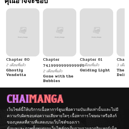
คุณอาจจะชอบ
ตอนที่ 9
10/24/2024
ตอนที่ 8
10/24/2024
ตอนที่ 7
10/24/2024
Chapter 80
Chapter
Chapter 61
Chapt
ตอนที่ 6
10/24/2024
2 เดือนที่แล้ว
2 เดือนที่แล้ว
3 เดือนที
74.19999999999999
Ghostly
Guiding Light
The F
2 เดือนที่แล้ว
Vendetta
Delin
Gone with the
ตอนที่ 5
10/24/2024
Her E
Bubbles
ตอนที่ 4
10/24/2024
ตอนที่ 3
เว็บไซต์นี้ให้บริการเนื้อหาการ์ตูนเพื่อความบันเทิงเท่านั้นและไม่มี
10/24/2024
ความรับผิดชอบต่อความเสียหายใดๆ เนื้อหาการโฆษณาหรือลิงก์
ของบุคคลที่สามที่แสดงบนเว็บไซต์ของเรา
ตอนที่ 2
10/24/2024
ข้อมูลและภาพทั้งหมดบนเว็บไซต์ถูกเก็บรวบรวมจากอินเทอร์เน็ต