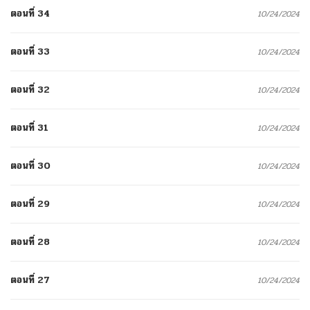
ตอนที่ 34
10/24/2024
ตอนที่ 33
10/24/2024
ตอนที่ 32
10/24/2024
ตอนที่ 31
10/24/2024
ตอนที่ 30
10/24/2024
ตอนที่ 29
10/24/2024
ตอนที่ 28
10/24/2024
ตอนที่ 27
10/24/2024