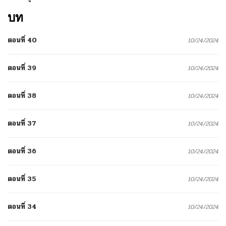
บท
ตอนที่ 40
10/24/2024
ตอนที่ 39
10/24/2024
ตอนที่ 38
10/24/2024
ตอนที่ 37
10/24/2024
ตอนที่ 36
10/24/2024
ตอนที่ 35
10/24/2024
ตอนที่ 34
10/24/2024