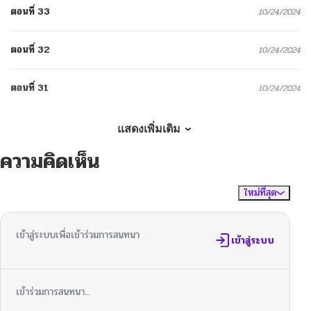
ตอนที่ 33
10/24/2024
ตอนที่ 32
10/24/2024
ตอนที่ 31
10/24/2024
ตอนที่ 30
10/24/2024
แสดงเพิ่มเติม
ความคิดเห็น
ตอนที่ 29
10/24/2024
ใหม่ที่สุด
ไม่มีความคิดเห็น
จัดเรียงตาม
ตอนที่ 28
10/24/2024
เข้าสู่ระบบเพื่อเข้าร่วมการสนทนา
ตอนที่ 27
เข้าสู่ระบบ
10/24/2024
ตอนที่ 26
10/24/2024
เข้าร่วมการสนทนา...