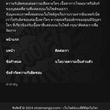
ความรับผิดชอบต่อความเสียหายใดๆ เนื้อหาการโฆษณาหรือลิงก์
ของบุคคลที่สามที่แสดงบนเว็บไซต์ของเรา
ตอนที่ 8
10/06/2024
ข้อมูลและภาพทั้งหมดบนเว็บไซต์ถูกเก็บรวบรวมจากอินเทอร์เน็ต
เราไม่รับผิดชอบต่อเนื้อหาใดๆ หากคุณหรือองค์กรของคุณมีปัญหา
ตอนที่ 7
ใดๆ ที่เกี่ยวข้องกับเนื้อหาที่แสดงบนเว็บไซต์ กรุณาติดต่อเราเพื่อ
10/06/2024
จัดการ
ตอนที่ 6
10/06/2024
หน้าแรก
บทนำ
ติดต่อเรา
ตอนที่ 5
10/06/2024
ข้อกำหนด
นโยบายความเป็นส่วนตัว
ตอนที่ 4
10/06/2024
ข้อจำกัดความรับผิดชอบ
ตอนที่ 3
10/06/2024
คำสำคัญ
ตอนที่ 2
10/06/2024
ตอนที่ 1
10/06/2024
ลิขสิทธิ์ © 2024
chaimanga.com
- เว็บไซต์มังงะที่ดีที่สุดในโลก